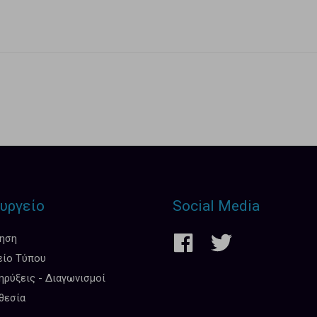
υργείο
Social Media
κηση
είο Τύπου
ρύξεις - Διαγωνισμοί
θεσία