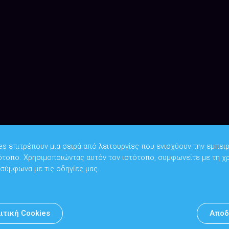
es επιτρέπουν μια σειρά από λειτουργίες που ενισχύουν την εμπειρ
ότοπο. Χρησιμοποιώντας αυτόν τον ιστότοπο, συμφωνείτε με τη χ
Copyright © 2026
Υπουργείο Ψηφιακής Διακυβέρνησης
 σύμφωνα με τις οδηγίες μας.
Υπεύθυνος DPO: Θανάσης Κοσμόπουλος | dpo@mindigital.gr
Αρχείο
ιτική Cookies
Αποδ
Πολιτική cookies