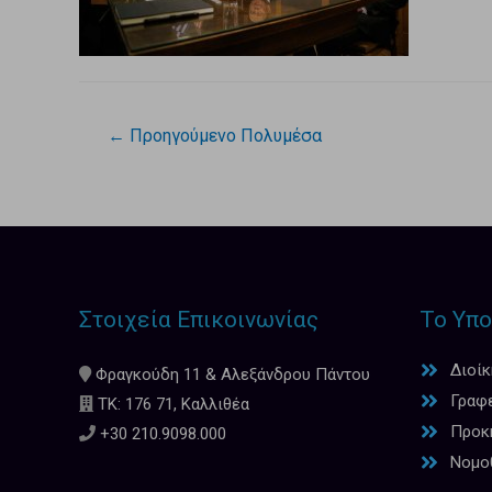
←
Προηγούμενο Πολυμέσα
Στοιχεία Επικοινωνίας
Το Υπο
Διοί
Φραγκούδη 11 & Αλεξάνδρου Πάντου
Γραφ
ΤΚ: 176 71, Καλλιθέα
Προκη
+30 210.9098.000
Νομο