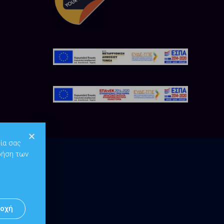
ία σας
ρήση των
οχή