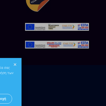
ία σας
ρήση των
οχή