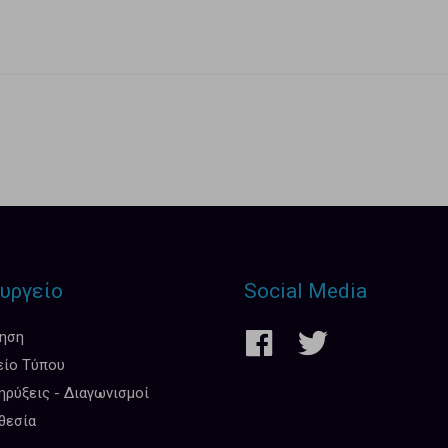
υργείο
Social Media
κηση
είο Τύπου
ρύξεις - Διαγωνισμοί
θεσία