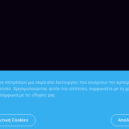
es επιτρέπουν μια σειρά από λειτουργίες που ενισχύουν την εμπειρ
ότοπο. Χρησιμοποιώντας αυτόν τον ιστότοπο, συμφωνείτε με τη χ
Copyright © 2026
Υπουργείο Ψηφιακής Διακυβέρνησης
 σύμφωνα με τις οδηγίες μας.
Υπεύθυνος DPO: Θανάσης Κοσμόπουλος | dpo@mindigital.gr
Αρχείο
ιτική Cookies
Αποδ
Πολιτική cookies