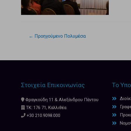
←
Προηγούμενο Πολυμέσα
Στοιχεία Επικοινωνίας
Το Υπο
Διοί
Φραγκούδη 11 & Αλεξάνδρου Πάντου
Γραφ
ΤΚ: 176 71, Καλλιθέα
Προκη
+30 210.9098.000
Νομο