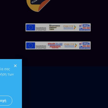
ία σας
ρήση των
οχή