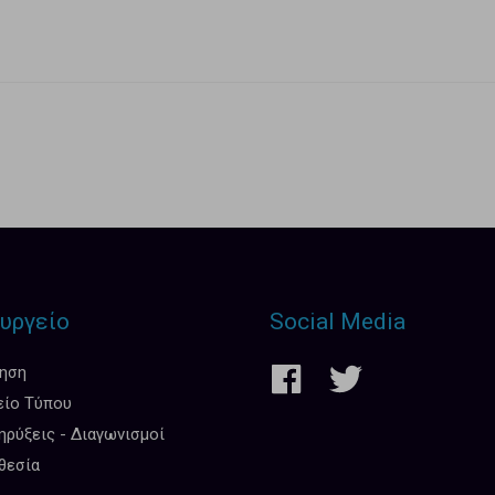
υργείο
Social Media
κηση
είο Τύπου
ρύξεις - Διαγωνισμοί
θεσία