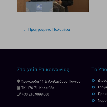
←
Προηγούμενο Πολυμέσα
Στοιχεία Επικοινωνίας
Το Υπο
Διοί
Φραγκούδη 11 & Αλεξάνδρου Πάντου
Γραφ
ΤΚ: 176 71, Καλλιθέα
Προκη
+30 210.9098.000
Νομο