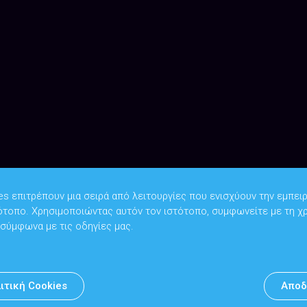
es επιτρέπουν μια σειρά από λειτουργίες που ενισχύουν την εμπειρ
ότοπο. Χρησιμοποιώντας αυτόν τον ιστότοπο, συμφωνείτε με τη χ
Copyright © 2026
Υπουργείο Ψηφιακής Διακυβέρνησης
 σύμφωνα με τις οδηγίες μας.
Υπεύθυνος DPO: Θανάσης Κοσμόπουλος | dpo@mindigital.gr
Αρχείο
ιτική Cookies
Αποδ
Πολιτική cookies