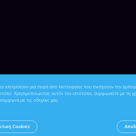
es επιτρέπουν μια σειρά από λειτουργίες που ενισχύουν την εμπειρ
ότοπο. Χρησιμοποιώντας αυτόν τον ιστότοπο, συμφωνείτε με τη χ
Copyright © 2026
Υπουργείο Ψηφιακής Διακυβέρνησης
 σύμφωνα με τις οδηγίες μας.
Υπεύθυνος DPO: Θανάσης Κοσμόπουλος | dpo@mindigital.gr
Αρχείο
ιτική Cookies
Αποδ
Πολιτική cookies