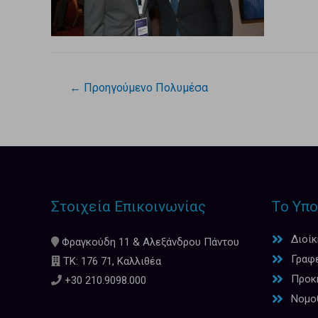
←
Προηγούμενο Πολυμέσα
Στοιχεία Επικοινωνίας
Το Υπο
Διοί
Φραγκούδη 11 & Αλεξάνδρου Πάντου
Γραφ
ΤΚ: 176 71, Καλλιθέα
Προκη
+30 210.9098.000
Νομο