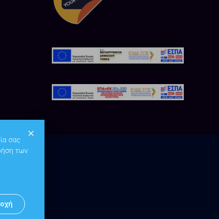
ία σας
ρήση των
οχή