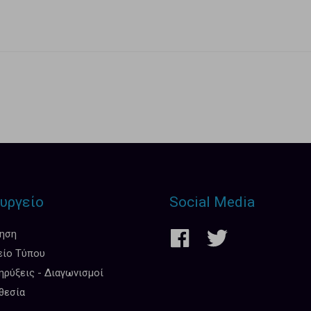
υργείο
Social Media
κηση
είο Τύπου
ρύξεις - Διαγωνισμοί
θεσία