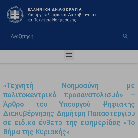
«Τεχνητή Νοημοσύνη με
πολιτοκεντρικό προσανατολισμό» –
Άρθρο του Υπουργού Ψηφιακής
Διακυβέρνησης Δημήτρη Παπαστεργίου
σε ειδικό ένθετο της εφημερίδας «Το
Βήμα της Κυριακής»