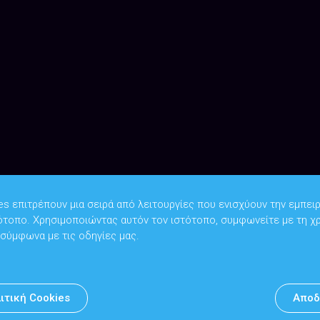
es επιτρέπουν μια σειρά από λειτουργίες που ενισχύουν την εμπειρ
ότοπο. Χρησιμοποιώντας αυτόν τον ιστότοπο, συμφωνείτε με τη χ
Copyright © 2026
Υπουργείο Ψηφιακής Διακυβέρνησης
 σύμφωνα με τις οδηγίες μας.
Υπεύθυνος DPO: Θανάσης Κοσμόπουλος | dpo@mindigital.gr
Αρχείο
ιτική Cookies
Αποδ
Πολιτική cookies