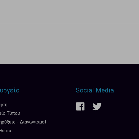
υργείο
Social Media
κηση
είο Τύπου
ρύξεις - Διαγωνισμοί
θεσία