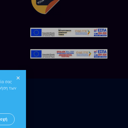
ία σας
ρήση των
οχή