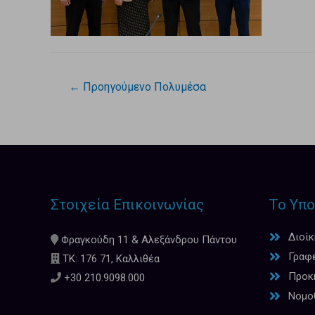
←
Προηγούμενο Πολυμέσα
Στοιχεία Επικοινωνίας
Το Υπο
Διοί
Φραγκούδη 11 & Αλεξάνδρου Πάντου
Γραφ
ΤΚ: 176 71, Καλλιθέα
Προκη
+30 210.9098.000
Νομο