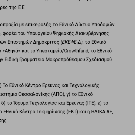
ες της Ε.Ε.
νοπραξία με επικεφαλής το Εθνικό Δίκτυο Υποδομών
T), φορέα του Υπουργείου Ψηφιακής Διακυβέρνησης
ικών Επιστημών Δημόκριτος
(ΕΚΕΦΕ-Δ)
, το Εθνικό
 «Αθηνά» και το Υπερταμείο/Growthfund, το Εθνικό
την Ειδική Γραμματεία Μακροπρόθεσμου Σχεδιασμού
) Το Εθνικό Κέντρο Έρευνας και Τεχνολογικής
ιστήμιο Θεσσαλονίκης (AΠΘ), γ) το Εθνικό
) το Ίδρυμα Τεχνολογίας και Έρευνας (ΙΤΕ), ε) το
 Εθνικό Κέντρο Τεκμηρίωσης (ΕΚΤ) και η ΗΔΙΚΑ ΑΕ,
σης.