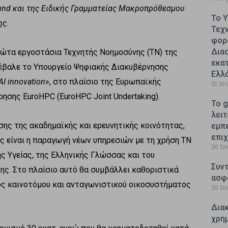
und
και της Ειδικής Γραμματείας Μακροπρόθεσμου
Το 
ης.
Τεχ
φορ
Δια
ρώτα εργοστάσια Τεχνητής Νοημοσύνης (TN) της
εκατ
έβαλε το Υπουργείο Ψηφιακής Διακυβέρνησης
Ελλ
AI innovatio
n
», στο πλαίσιο της Ευρωπαϊκής
31 Ιο
ρησης EuroHPC (EuroHPC Joint Undertaking).
Το g
λειτ
ης της ακαδημαϊκής και ερευνητικής κοινότητας,
εμπ
επι
ος είναι η παραγωγή νέων υπηρεσιών με τη χρήση ΤΝ
30 Ιο
ς Υγείας, της Ελληνικής Γλώσσας και του
Συντ
ης. Στο πλαίσιο αυτό θα συμβάλλει καθοριστικά
ασφ
ός καινοτόμου και ανταγωνιστικού οικοσυστήματος
30 Ιο
Δια
χρη