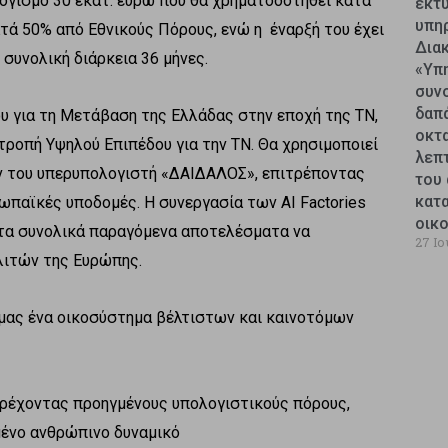
λογισμό 30 εκατ. ευρώ που θα χρηματοδοτηθεί κατά
εκτυ
υπη
ατά 50% από Εθνικούς Πόρους, ενώ η έναρξή του έχει
Δια
 συνολική διάρκεια 36 μήνες.
«Υπ
συν
δαπ
υ για τη Μετάβαση της Ελλάδας στην εποχή της ΤΝ,
οκτ
ροπή Υψηλού Επιπέδου για την ΤΝ. Θα χρησιμοποιεί
λεπ
ν του υπερυπολογιστή «ΔΑΙΔΑΛΟΣ», επιτρέποντας
του 
κατ
ωπαϊκές υποδομές. Η συνεργασία των AI Factories
οικ
τα συνολικά παραγόμενα αποτελέσματα να
27 Ιο
λιτών της Ευρώπης.
 μας ένα οικοσύστημα βέλτιστων και καινοτόμων
έχοντας προηγμένους υπολογιστικούς πόρους,
μένο ανθρώπινο δυναμικό