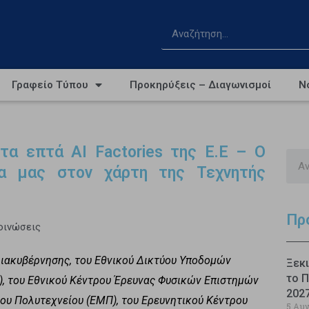
Γραφείο Τύπου
Προκηρύξεις – Διαγωνισμοί
Ν
α επτά AI Factories της Ε.Ε – Ο
α μας στον χάρτη της Τεχνητής
Πρ
οινώσεις
Διακυβέρνησης, του Εθνικού Δικτύου Υποδομών
Ξεκι
το Π
), του Εθνικού Κέντρου Έρευνας Φυσικών Επιστημών
202
υ Πολυτεχνείου (ΕΜΠ), του Ερευνητικού Κέντρου
5 Αυ