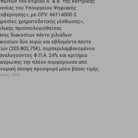
πωτών του κτιρίου Α΄ & Β΄ της κεντρικής
ρεσίας του Υπουργείου Ψηφιακής
κυβέρνησης», με CPV: 66114000-2
ηρεσίες χρηματοδοτικής μίσθωσης»,
ολικής προϋπολογισθείσας
άνης διακοσίων πέντε χιλιάδων
ακοσίων δύο ευρώ και εβδομήντα πέντε
τών (205.802,75€), συμπεριλαμβανομένου
αναλογούντος Φ.Π.Α. 24% και κριτήριο
ακύρωσης την πλέον συμφέρουσα από
ονομική άποψη προσφορά μόνο βάσει τιμής.
υλίου, 2026