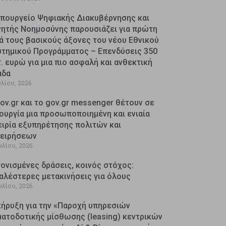
Υπουργείο Ψηφιακής Διακυβέρνησης και
νητής Νοημοσύνης παρουσιάζει για πρώτη
ά τους βασικούς άξονες του νέου Εθνικού
στημικού Προγράμματος – Επενδύσεις 350
. ευρώ για μια πιο ασφαλή και ανθεκτική
άδα
υλίου, 2026
ov.gr και το gov.gr messenger θέτουν σε
ουργία μια προσωποποιημένη και ενιαία
ειρία εξυπηρέτησης πολιτών και
χειρήσεων
υλίου, 2026
ονισμένες δράσεις, κοινός στόχος:
αλέστερες μετακινήσεις για όλους
υλίου, 2026
κήρυξη για την «Παροχή υπηρεσιών
ματοδοτικής μίσθωσης (leasing) κεντρικών