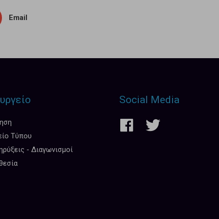
Email
υργείο
Social Media
κηση
είο Τύπου
ρύξεις - Διαγωνισμοί
θεσία