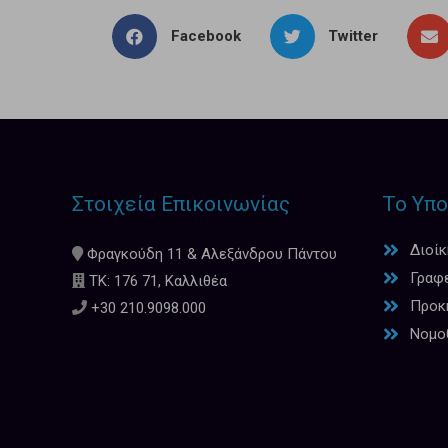
Facebook
Twitter
Στοιχεία Επικοινωνίας
Το Υπο
Διοί
Φραγκούδη 11 & Αλεξάνδρου Πάντου
Γραφ
ΤΚ: 176 71, Καλλιθέα
Προκη
+30 210.9098.000
Νομο