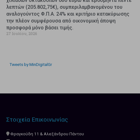
χιλιάδων οκτακοσίων δύο ευρώ και εβδομήντα πέντε
λεπτών (205.802,75€), συμπεριλαμβανομένου του
αναλογούντος Φ.Π.Α. 24% και κριτήριο κατακύρωσης
την πλέον συμφέρουσα από οικονομική άποψη
προσφορά μόνο βάσει τιμής.
27 Ιουλίου, 2026
Tweets by MinDigitalGr
Στοιχεία Επικοινωνίας
Φραγκούδη 11 & Αλεξάνδρου Πάντου