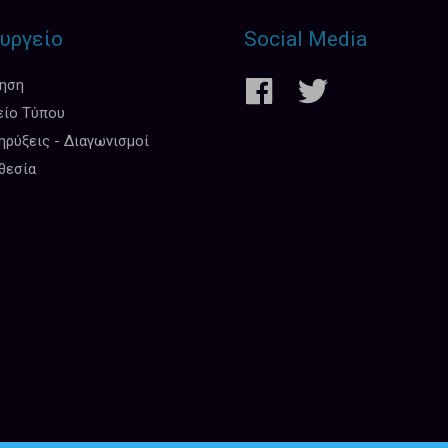
υργείο
Social Media
κηση
είο Τύπου
ρύξεις - Διαγωνισμοί
θεσία