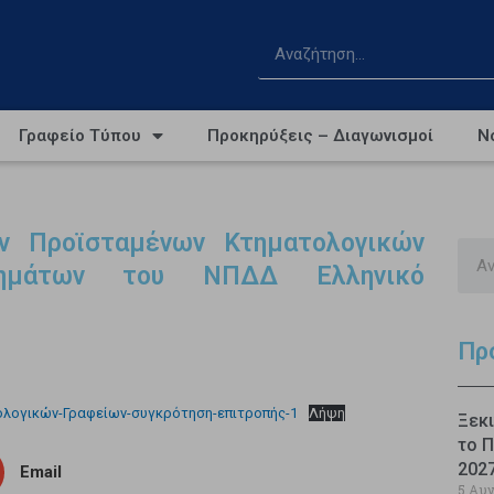
Γραφείο Τύπου
Προκηρύξεις – Διαγωνισμοί
Ν
ν Προϊσταμένων Κτηματολογικών
τημάτων του ΝΠΔΔ Ελληνικό
Πρ
ογικών-Γραφείων-συγκρότηση-επιτροπής-1
Λήψη
Ξεκι
το Π
202
Email
5 Αυ