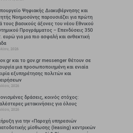
Υπουργείο Ψηφιακής Διακυβέρνησης και
νητής Νοημοσύνης παρουσιάζει για πρώτη
ά τους βασικούς άξονες του νέου Εθνικού
στημικού Προγράμματος – Επενδύσεις 350
. ευρώ για μια πιο ασφαλή και ανθεκτική
άδα
υλίου, 2026
ov.gr και το gov.gr messenger θέτουν σε
ουργία μια προσωποποιημένη και ενιαία
ειρία εξυπηρέτησης πολιτών και
χειρήσεων
υλίου, 2026
ονισμένες δράσεις, κοινός στόχος:
αλέστερες μετακινήσεις για όλους
υλίου, 2026
κήρυξη για την «Παροχή υπηρεσιών
ματοδοτικής μίσθωσης (leasing) κεντρικών