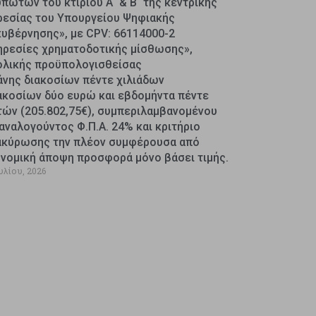
πωτών του κτιρίου Α΄ & Β΄ της κεντρικής
ρεσίας του Υπουργείου Ψηφιακής
κυβέρνησης», με CPV: 66114000-2
ηρεσίες χρηματοδοτικής μίσθωσης»,
ολικής προϋπολογισθείσας
άνης διακοσίων πέντε χιλιάδων
ακοσίων δύο ευρώ και εβδομήντα πέντε
τών (205.802,75€), συμπεριλαμβανομένου
αναλογούντος Φ.Π.Α. 24% και κριτήριο
ακύρωσης την πλέον συμφέρουσα από
ονομική άποψη προσφορά μόνο βάσει τιμής.
υλίου, 2026