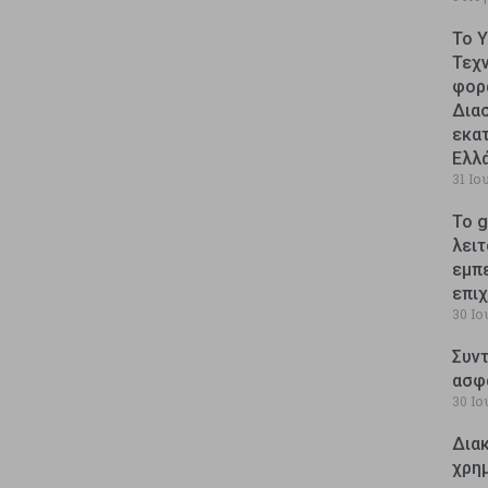
Το 
Τεχ
φορ
Δια
εκατ
Ελλ
31 Ιο
Το g
λειτ
εμπ
επι
30 Ιο
Συντ
ασφ
30 Ιο
Δια
χρη