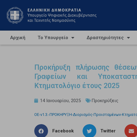
Αρχική
Το Υπουργείο
Δραστηριότητες
Προκήρυξη πλήρωσης θέσεω
Γραφείων και Υποκατασ
Κτηματολόγιο έτους 2025
14 Ιανουαρίου, 2025
Προκηρύξεις
OE-v1.3.-ΠΡΟΚΗΡΥΞΗ-Διορισμός-Προισταμένων-Κτηματολ
Facebook
Twitter