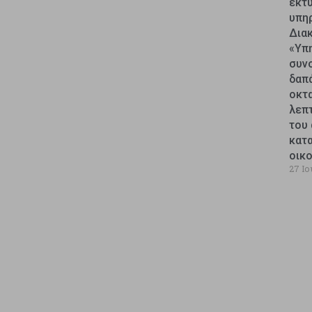
εκτυ
υπη
Δια
«Υπ
συν
δαπ
οκτ
λεπ
του 
κατ
οικ
27 Ιο