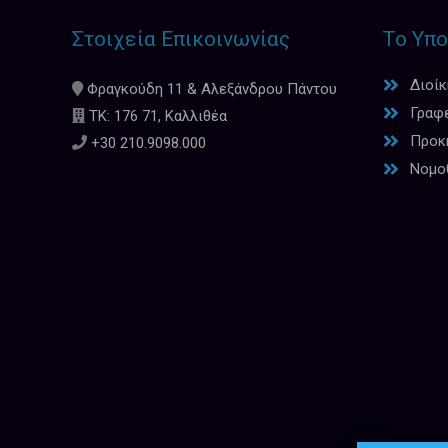
Στοιχεία Επικοινωνίας
Το Υπο
Διοί
Φραγκούδη 11 & Αλεξάνδρου Πάντου
Γραφ
ΤΚ: 176 71, Καλλιθέα
Προκη
+30 210.9098.000
Νομο