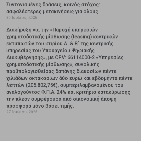
Συντονισμένες δράσεις, κοινός στόχος:
ασφαλέστερες μετακινήσεις για όλους
30 Ιουλίου, 2026
Διακήρυξη για την «Παροχή υπηρεσιών
χρηματοδοτικής μίσθωσης (leasing) κεντρικών
εκτυπωτών του κτιρίου Α΄ & Β΄ της κεντρικής
υπηρεσίας του Υπουργείου Ψηφιακής
Διακυβέρνησης», με CPV: 66114000-2 «Υπηρεσίες
χρηματοδοτικής μίσθωσης», συνολικής
προϋπολογισθείσας δαπάνης διακοσίων πέντε
χιλιάδων οκτακοσίων δύο ευρώ και εβδομήντα πέντε
λεπτών (205.802,75€), συμπεριλαμβανομένου του
αναλογούντος Φ.Π.Α. 24% και κριτήριο κατακύρωσης
την πλέον συμφέρουσα από οικονομική άποψη
προσφορά μόνο βάσει τιμής.
27 Ιουλίου, 2026