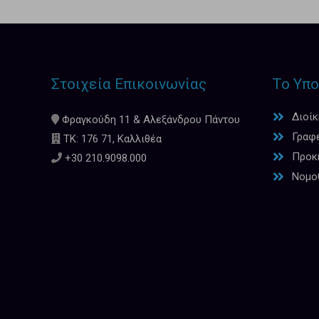
Στοιχεία Επικοινωνίας
Το Υπο
Διοί
Φραγκούδη 11 & Αλεξάνδρου Πάντου
Γραφ
ΤΚ: 176 71, Καλλιθέα
Προκη
+30 210.9098.000
Νομο