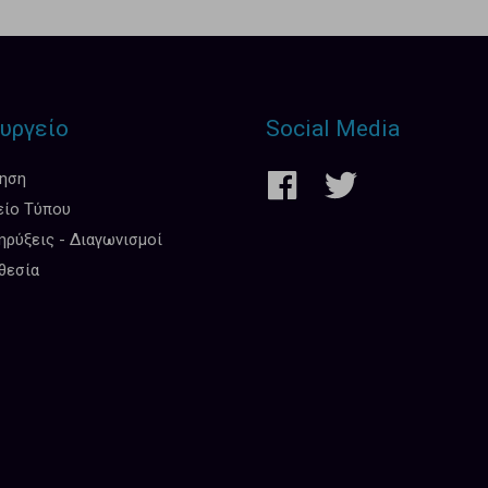
υργείο
Social Media
κηση
είο Τύπου
ρύξεις - Διαγωνισμοί
θεσία