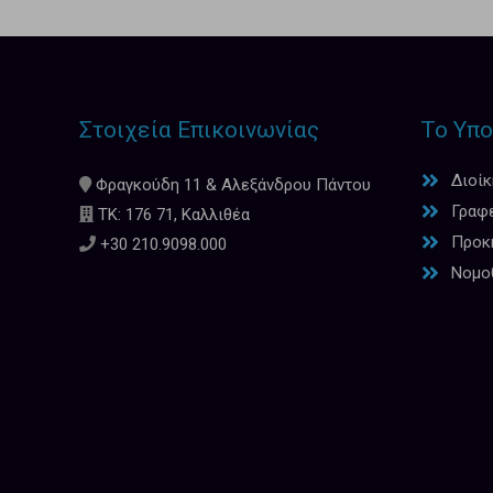
Στοιχεία Επικοινωνίας
Το Υπο
Διοί
Φραγκούδη 11 & Αλεξάνδρου Πάντου
Γραφ
ΤΚ: 176 71, Καλλιθέα
Προκη
+30 210.9098.000
Νομο