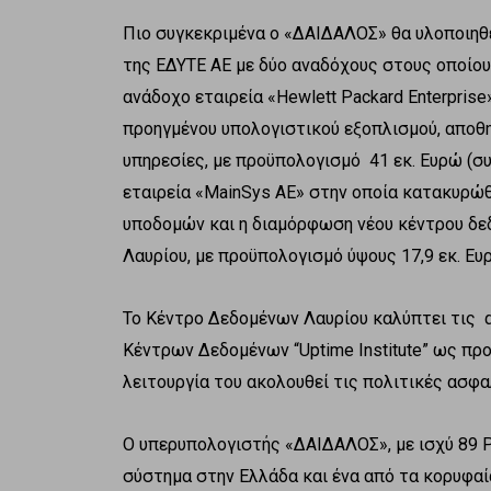
Πιο συγκεκριμένα ο «ΔΑΙΔΑΛΟΣ» θα υλοποιηθε
της ΕΔΥΤΕ ΑΕ με δύο αναδόχους στους οποίους
ανάδοχο εταιρεία «Hewlett Packard Enterpris
προηγμένου υπολογιστικού εξοπλισμού, αποθη
υπηρεσίες, με προϋπολογισμό 41 εκ. Ευρώ (σ
εταιρεία «ΜainSys ΑΕ» στην οποία κατακυρ
υποδομών και η διαμόρφωση νέου κέντρου δε
Λαυρίου, με προϋπολογισμό ύψους 17,9 εκ. Ε
Το Κέντρο Δεδομένων Λαυρίου καλύπτει τις 
Κέντρων Δεδομένων “Uptime Institute” ως προ
λειτουργία του ακολουθεί τις πολιτικές ασφ
Ο υπερυπολογιστής «ΔΑΙΔΑΛΟΣ», με ισχύ 89 P
σύστημα στην Ελλάδα και ένα από τα κορυφαί