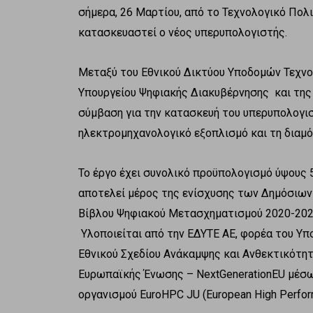
σήμερα, 26 Μαρτίου, από το Τεχνολογικό Πολ
κατασκευαστεί ο νέος υπερυπολογιστής.
Μεταξύ του Εθνικού Δικτύου Υποδομών Τεχνολ
Υπουργείου Ψηφιακής Διακυβέρνησης και της «
σύμβαση για την κατασκευή του υπερυπολογιστ
ηλεκτρομηχανολογικό εξοπλισμό και τη διαμ
Το έργο έχει συνολικό προϋπολογισμό ύψους 
αποτελεί μέρος της ενίσχυσης των Δημόσιω
Βίβλου Ψηφιακού Μετασχηματισμού 2020-202
Υλοποιείται από την ΕΔΥΤΕ ΑΕ, φορέα του Υπ
Εθνικού Σχεδίου Ανάκαμψης και Ανθεκτικότητ
Ευρωπαϊκής Ένωσης – NextGenerationEU μέσω
οργανισμού EuroHPC JU (European High Perform