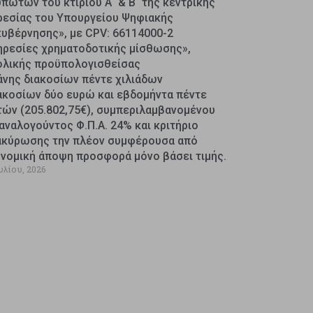
πωτών του κτιρίου Α΄ & Β΄ της κεντρικής
ρεσίας του Υπουργείου Ψηφιακής
κυβέρνησης», με CPV: 66114000-2
ηρεσίες χρηματοδοτικής μίσθωσης»,
ολικής προϋπολογισθείσας
άνης διακοσίων πέντε χιλιάδων
ακοσίων δύο ευρώ και εβδομήντα πέντε
τών (205.802,75€), συμπεριλαμβανομένου
αναλογούντος Φ.Π.Α. 24% και κριτήριο
ακύρωσης την πλέον συμφέρουσα από
ονομική άποψη προσφορά μόνο βάσει τιμής.
υλίου, 2026