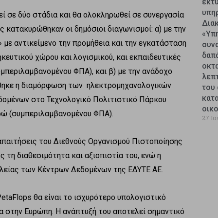
εκτυ
υπη
ί σε δύο στάδια και θα ολοκληρωθεί σε συνεργασία
Δια
 κατακυρώθηκαν οι δημόσιοι διαγωνισμοί: α) με την
«Υπ
e» με αντικείμενο την προμήθεια και την εγκατάσταση
συν
δαπ
κευτικού χώρου και λογισμικού, και εκπαιδευτικές
οκτ
υμπεριλαμβανομένου ΦΠΑ), και β) με την ανάδοχο
λεπ
ώθηκε η διαμόρφωση των ηλεκτρομηχανολογικών
του 
κατ
δομένων στο Τεχνολογικό Πολιτιστικό Πάρκου
οικ
υρώ (συμπεριλαμβανομένου ΦΠΑ).
27 Ιο
απαιτήσεις του Διεθνούς Οργανισμού Πιστοποίησης
ς τη διαθεσιμότητα και αξιοπιστία του, ενώ η
αλείας των Κέντρων Δεδομένων της ΕΔΥΤΕ ΑΕ.
etaFlops θα είναι το ισχυρότερο υπολογιστικό
α στην Ευρώπη. Η ανάπτυξή του αποτελεί σημαντικό