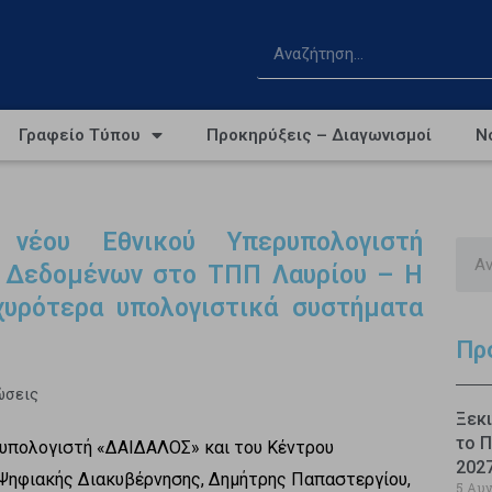
Γραφείο Τύπου
Προκηρύξεις – Διαγωνισμοί
Ν
νέου Εθνικού Υπερυπολογιστή
 Δεδομένων στο ΤΠΠ Λαυρίου – Η
υρότερα υπολογιστικά συστήματα
Πρ
ώσεις
Ξεκι
το Π
ρυπολογιστή «ΔΑΙΔΑΛΟΣ» και του Κέντρου
202
Ψηφιακής Διακυβέρνησης, Δημήτρης Παπαστεργίου,
5 Αυ