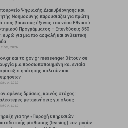
Υπουργείο Ψηφιακής Διακυβέρνησης και
νητής Νοημοσύνης παρουσιάζει για πρώτη
ά τους βασικούς άξονες του νέου Εθνικού
στημικού Προγράμματος – Επενδύσεις 350
. ευρώ για μια πιο ασφαλή και ανθεκτική
άδα
υλίου, 2026
ov.gr και το gov.gr messenger θέτουν σε
ουργία μια προσωποποιημένη και ενιαία
ειρία εξυπηρέτησης πολιτών και
χειρήσεων
υλίου, 2026
ονισμένες δράσεις, κοινός στόχος:
αλέστερες μετακινήσεις για όλους
υλίου, 2026
κήρυξη για την «Παροχή υπηρεσιών
ματοδοτικής μίσθωσης (leasing) κεντρικών