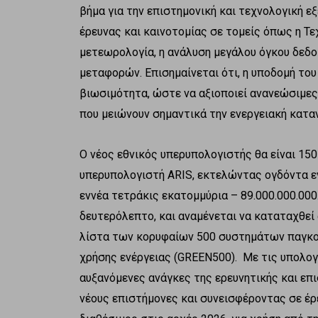
βήμα για την επιστημονική και τεχνολογική ε
έρευνας και καινοτομίας σε τομείς όπως η Τε
μετεωρολογία, η ανάλυση μεγάλου όγκου δεδ
μεταφορών. Επισημαίνεται ότι, η υποδομή το
βιωσιμότητα, ώστε να αξιοποιεί ανανεώσιμες
που μειώνουν σημαντικά την ενεργειακή κατ
Ο νέος εθνικός υπερυπολογιστής θα είναι 15
υπερυπολογιστή ARIS, εκτελώντας ογδόντα ε
εννέα τετράκις εκατομμύρια – 89.000.000.000
δευτερόλεπτο, και αναμένεται να καταταχθεί
λίστα των κορυφαίων 500 συστημάτων παγκοσ
χρήσης ενέργειας (GREEN500). Με τις υπολογ
αυξανόμενες ανάγκες της ερευνητικής και επ
νέους επιστήμονες και συνεισφέροντας σε έρ