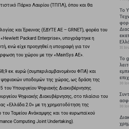
ιτιστικό Πάρκο Λαυρίου (ΤΠΠΛ), όπου και θα
Το 
Τεχ
φορ
Δια
ογίας και Έρευνας (ΕΔΥΤΕ ΑΕ – GRNET), φορέα του
εκατ
Hewlett Packard Enterprise», υπογράφτηκε η
Ελλ
ή, ενώ είχε προηγηθεί η υπογραφή για τον
31 Ιο
όρφωση του χώρου με την «ΜainSys ΑΕ».
Το g
λειτ
58,9 εκ. ευρώ (συμπεριλαμβανομένου ΦΠΑ) και
εμπ
επι
ν ψηφιακών υποδομών της χώρας, ως δράση της
30 Ιο
5 του Υπουργείου Ψηφιακής Διακυβέρνησης.
Συντ
ουργείου Ψηφιακής Διακυβέρνησης, στο πλαίσιο του
ασφ
ας «Ελλάδα 2.0» με τη χρηματοδότηση της
30 Ιο
 του Ταμείου Ανάκαμψης και του ευρωπαϊκού
Δια
ance Computing Joint Undertaking).
χρη