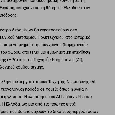
ην επιστημονική και ακαδημαϊκή κοινότητα, τη
 Ευρώπη, ενισχύοντας τη θέση της Ελλάδας στον
απόδοσης.
 Κέντρο Δεδομένων θα εγκατασταθούν στο
Εθνικού Μετσόβιου Πολυτεχνείου, στο ιστορικό
ωρισμένο μνημείο της σύγχρονης βιομηχανικής
η του χώρου, αποτελεί μια εμβληματική επένδυση
ής (HPC) και της Τεχνητής Νοημοσύνης (AI),
λογικού κόμβου αιχμής.
ελληνικού «εργοστασίου» Τεχνητής Νοημοσύνης (AI
 τεχνολογική πρόοδο σε τομείς όπως η υγεία, η
ι η γλώσσα. Η υλοποίηση του AI Factory «Pharos»
5. Η Ελλάδα, ως μια από τις πρώτες επτά
ρείς που θα αποκτήσουν το δικό τους «εργοστάσιο»