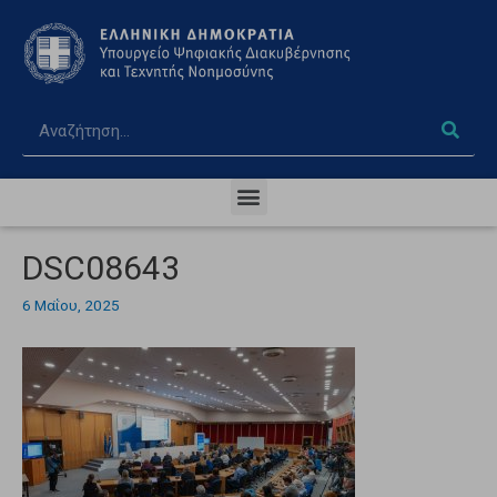
DSC08643
6 Μαΐου, 2025