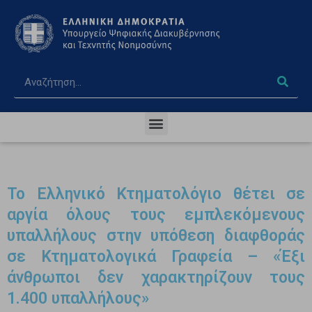
Το Ελληνικό Κτηματολόγιο θέτει σε
αργία όλους τους εμπλεκόμενους
υπαλλήλους στην υπόθεση διαφθοράς
σε Κτηματολογικά Γραφεία – «Έξι
άνθρωποι δεν χαρακτηρίζουν τους
1.400 υπαλλήλους»