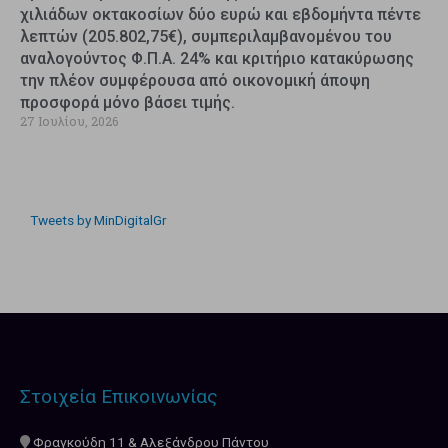
χιλιάδων οκτακοσίων δύο ευρώ και εβδομήντα πέντε
λεπτών (205.802,75€), συμπεριλαμβανομένου του
αναλογούντος Φ.Π.Α. 24% και κριτήριο κατακύρωσης
την πλέον συμφέρουσα από οικονομική άποψη
προσφορά μόνο βάσει τιμής.
27 Ιουλίου, 2026
Tweets by MinDigitalGr
Στοιχεία Επικοινωνίας
Φραγκούδη 11 & Αλεξάνδρου Πάντου