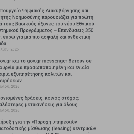
Υπουργείο Ψηφιακής Διακυβέρνησης και
νητής Νοημοσύνης παρουσιάζει για πρώτη
ά τους βασικούς άξονες του νέου Εθνικού
στημικού Προγράμματος – Επενδύσεις 350
. ευρώ για μια πιο ασφαλή και ανθεκτική
άδα
υλίου, 2026
ov.gr και το gov.gr messenger θέτουν σε
ουργία μια προσωποποιημένη και ενιαία
ειρία εξυπηρέτησης πολιτών και
χειρήσεων
υλίου, 2026
ονισμένες δράσεις, κοινός στόχος:
αλέστερες μετακινήσεις για όλους
υλίου, 2026
κήρυξη για την «Παροχή υπηρεσιών
ματοδοτικής μίσθωσης (leasing) κεντρικών