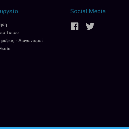
υργείο
Social Media
κηση
είο Τύπου
ρύξεις - Διαγωνισμοί
θεσία