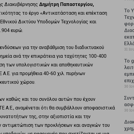
ής Διακυβέρνησης
Δημήτρη Παπαστεργίου,
Το 
τικότητας το έργο «Αντικατάσταση και επέκταση
Τεχ
Εθνικού Δικτύου Υποδομών Τεχνολογίας και
φορ
2.904 ευρώ.
Δια
εκατ
Ελλ
ενδύσεων για την αναβάθμιση του διαδικτυακού
31 Ιο
ημεία ανά την επικράτεια για ταχύτητες 100-400
Το g
ωση των υπολογιστικών και αποθηκευτικών
λειτ
.Ε. για προμήθεια 40-60 χιλ. πυρήνων
εμπ
επι
κευτικού χώρου.
30 Ιο
Συντ
ν καθώς και του συνόλου αυτών που έχουν
ασφ
Ε Α.Ε., αναμένεται ότι θα συμβάλλουν αποφασιστικά
30 Ιο
νατοτήτων της, στην αξιοπιστία και την
Δια
ην αντιμετώπιση των προκλήσεων και αναγκών του
χρη
 υποδομών, με εφαρμογές που σχετίζονται με μια