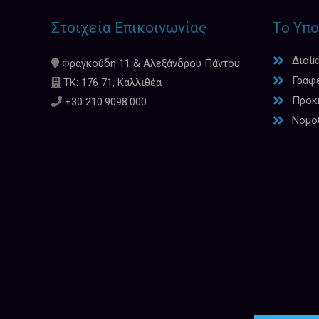
Στοιχεία Επικοινωνίας
Το Υπο
Διοί
Φραγκούδη 11 & Αλεξάνδρου Πάντου
Γραφ
ΤΚ: 176 71, Καλλιθέα
Προκη
+30 210.9098.000
Νομο