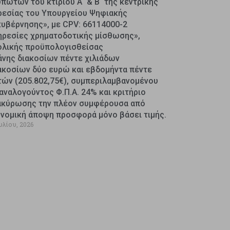
πωτών του κτιρίου Α΄ & Β΄ της κεντρικής
ρεσίας του Υπουργείου Ψηφιακής
κυβέρνησης», με CPV: 66114000-2
ηρεσίες χρηματοδοτικής μίσθωσης»,
ολικής προϋπολογισθείσας
άνης διακοσίων πέντε χιλιάδων
ακοσίων δύο ευρώ και εβδομήντα πέντε
τών (205.802,75€), συμπεριλαμβανομένου
αναλογούντος Φ.Π.Α. 24% και κριτήριο
ακύρωσης την πλέον συμφέρουσα από
ονομική άποψη προσφορά μόνο βάσει τιμής.
υλίου, 2026