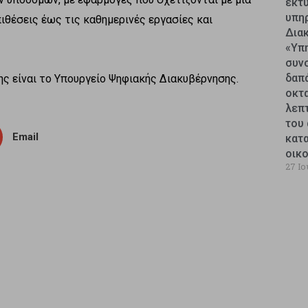
εκτυ
υπη
ιθέσεις έως τις καθημερινές εργασίες και
Δια
«Υπ
συν
δαπ
ς είναι το Υπουργείο Ψηφιακής Διακυβέρνησης.
οκτ
λεπ
του 
Email
κατ
οικ
27 Ιο