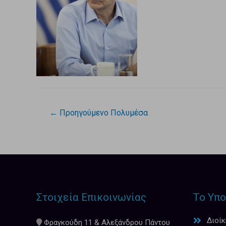
←
Προηγούμενο Πολυμέσα
Στοιχεία Επικοινωνίας
Το Υπο
Διοί
Φραγκούδη 11 & Αλεξάνδρου Πάντου