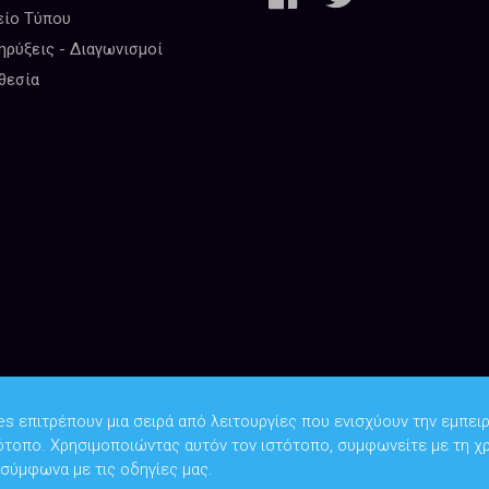
είο Τύπου
ρύξεις - Διαγωνισμοί
θεσία
es επιτρέπουν μια σειρά από λειτουργίες που ενισχύουν την εμπειρ
ότοπο. Χρησιμοποιώντας αυτόν τον ιστότοπο, συμφωνείτε με τη χ
Copyright © 2026
Υπουργείο Ψηφιακής Διακυβέρνησης
 σύμφωνα με τις οδηγίες μας.