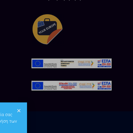
ία σας
ρήση των