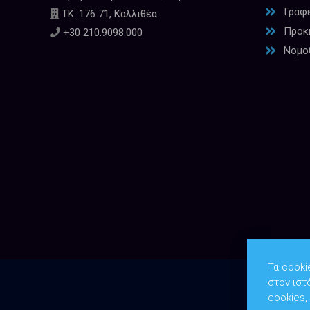
Γραφ
ΤΚ: 176 71, Καλλιθέα
Προκη
+30 210.9098.000
Νομο
Τα cooki
στον ιστ
cookies,