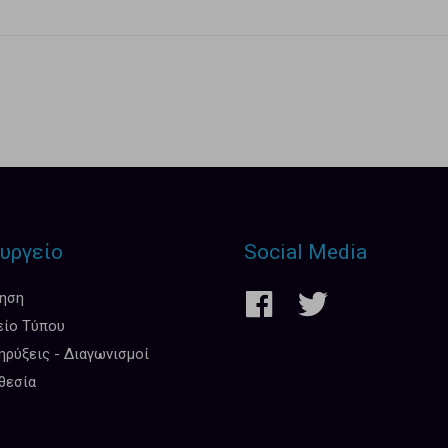
υργείο
Social Media
κηση
είο Τύπου
ρύξεις - Διαγωνισμοί
θεσία