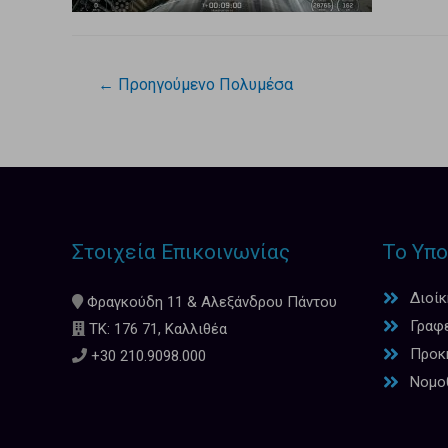
←
Προηγούμενο Πολυμέσα
Στοιχεία Επικοινωνίας
Το Υπο
Διοί
Φραγκούδη 11 & Αλεξάνδρου Πάντου
Γραφ
ΤΚ: 176 71, Καλλιθέα
Προκη
+30 210.9098.000
Νομο