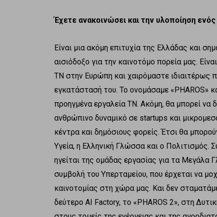
Έχετε ανακοινώσει και την υλοποίηση ενό
Είναι μια ακόμη επιτυχία της Ελλάδας και σημ
αισιόδοξο για την καινοτόμο πορεία μας. Είν
ΤΝ στην Ευρώπη και χαιρόμαστε ιδιαιτέρως π
εγκατάστασή του. Το ονομάσαμε «PHAROS» και
προηγμένα εργαλεία ΤΝ. Ακόμη, θα μπορεί να 
ανθρώπινο δυναμικό σε startups και μικρομεσ
κέντρα και δημόσιους φορείς. Έτσι θα μπορο
Υγεία, η Ελληνική Γλώσσα και ο Πολιτισμός.
ηγείται της ομάδας εργασίας για τα Μεγάλα 
συμβολή του Υπερταμείου, που έρχεται να μο
καινοτομίας στη χώρα μας. Και δεν σταματάμ
δεύτερο AI Factory, το «PHAROS 2», στη Δυτ
στους τομείς της ενέργειας και της αγροδια