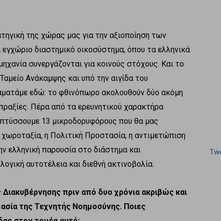
τηγική της χώρας μας για την αξιοποίηση των
 εγχώριο διαστημικό οικοσύστημα, όπου τα ελληνικά
μηχανία συνεργάζονται για κοινούς στόχους. Και το
Ταμείο Ανάκαμψης και υπό την αιγίδα του
αματάμε εδώ: το φθινόπωρο ακολουθούν δύο ακόμη
πραξίες. Πέρα από τα ερευνητικού χαρακτήρα
απτύσσουμε 13 μικροδορυφόρους που θα μας
 χωροταξία, η Πολιτική Προστασία, η αντιμετώπιση
ην ελληνική παρουσία στο διάστημα και
Twe
λογική αυτοτέλεια και διεθνή ακτινοβολία.
 Διακυβέρνησης πριν από δυο χρόνια ακριβώς και
μασία της Τεχνητής Νοημοσύνης. Ποιες
δας στον τομέα αυτό;