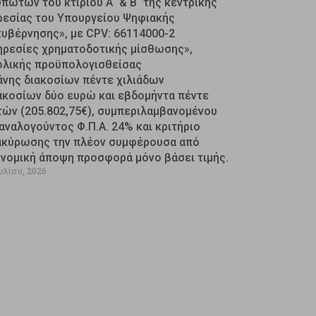
πωτών του κτιρίου Α΄ & Β΄ της κεντρικής
ρεσίας του Υπουργείου Ψηφιακής
κυβέρνησης», με CPV: 66114000-2
ηρεσίες χρηματοδοτικής μίσθωσης»,
ολικής προϋπολογισθείσας
άνης διακοσίων πέντε χιλιάδων
ακοσίων δύο ευρώ και εβδομήντα πέντε
τών (205.802,75€), συμπεριλαμβανομένου
αναλογούντος Φ.Π.Α. 24% και κριτήριο
ακύρωσης την πλέον συμφέρουσα από
ονομική άποψη προσφορά μόνο βάσει τιμής.
υλίου, 2026