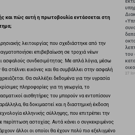
εκτυ
υπη
Δια
ής και πώς αυτή η πρωτοβουλία εντάσσεται στη
«Υπ
τημα;
συν
δαπ
οκτ
ιρησιακής λειτουργίας που σχεδιάστηκε από την
λεπ
ραγματοποιήσει επιβεβαίωση σε τροχιά νέων
του 
ι ασφαλούς συνδεσιμότητας. Με απλά λόγια, μέσω
κατ
οικ
θα στέλνει εικόνες και θα συμβάλλει στην ασφαλή
27 Ιο
χρειάζεται. Θα συλλέξει δεδομένα για την υγρασία
κρίσιμες πληροφορίες για τη γεωργία, το
φασματικοί αισθητήρες του μπορούν να εντοπίσουν
αράλληλα, θα δοκιμαστεί και η διαστημική έκδοση
εχνολογία ελληνικής σύλληψης, που επιτρέπει την
 περίπτωση αστοχίας. Αυτά κάνει ο συγκεκριμένος
άρχουν άλλοι οι οποίοι θα έχουν πολύ πιο εξελιγμένο