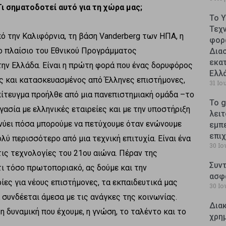
 σηματοδοτεί αυτό για τη χώρα μας;
Το 
Τεχ
 την Καλιφόρνια, τη βάση Vanderberg των ΗΠΑ, η
φορ
το πλαίσιο του Εθνικού Προγράμματος
Δια
εκατ
ην Ελλάδα. Είναι η πρώτη φορά που ένας δορυφόρος
Ελλ
ς και κατασκευασμένος από Έλληνες επιστήμονες,
31 Ιο
επίτευγμα προήλθε από μια πανεπιστημιακή ομάδα –το
Το g
ασία με ελληνικές εταιρείες και με την υποστήριξη
λειτ
νύει πόσα μπορούμε να πετύχουμε όταν ενώνουμε
εμπ
επι
λύ περισσότερο από μια τεχνική επιτυχία. Είναι ένα
30 Ιο
τις τεχνολογίες του 21ου αιώνα. Πέραν της
Συντ
ι τόσο πρωτοποριακό, ας δούμε και την
ασφ
ίες για νέους επιστήμονες, τα εκπαιδευτικά μας
30 Ιο
συνδέεται άμεσα με τις ανάγκες της κοινωνίας.
Δια
η δυναμική που έχουμε, η γνώση, το ταλέντο και το
χρη