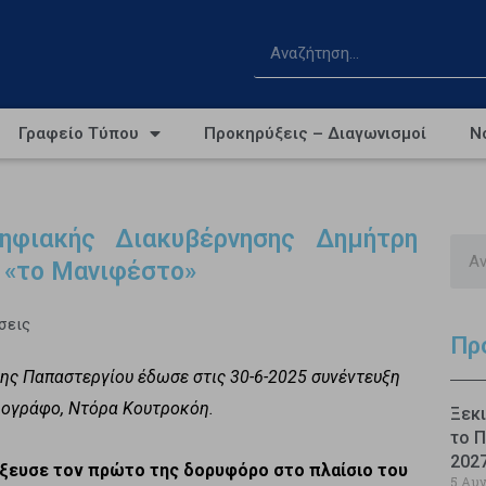
Γραφείο Τύπου
Προκηρύξεις – Διαγωνισμοί
Ν
ηφιακής Διακυβέρνησης Δημήτρη
 «το Μανιφέστο»
σεις
Πρ
ης Παπαστεργίου έδωσε στις 30-6-2025 συνέντευξη
ιογράφο, Ντόρα Κουτροκόη.
Ξεκι
το Π
202
όξευσε τον πρώτο της δορυφόρο στο πλαίσιο του
5 Αυ