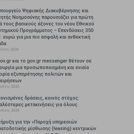
Υπουργείο Ψηφιακής Διακυβέρνησης και
νητής Νοημοσύνης παρουσιάζει για πρώτη
ά τους βασικούς άξονες του νέου Εθνικού
στημικού Προγράμματος – Επενδύσεις 350
. ευρώ για μια πιο ασφαλή και ανθεκτική
άδα
υλίου, 2026
ov.gr και το gov.gr messenger θέτουν σε
ουργία μια προσωποποιημένη και ενιαία
ειρία εξυπηρέτησης πολιτών και
χειρήσεων
υλίου, 2026
ονισμένες δράσεις, κοινός στόχος:
αλέστερες μετακινήσεις για όλους
υλίου, 2026
κήρυξη για την «Παροχή υπηρεσιών
ματοδοτικής μίσθωσης (leasing) κεντρικών