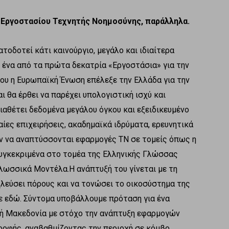
ς Εργοστασίου Τεχνητής Νοημοσύνης, παράλληλα.
ατοδοτεί κάτι καινούργιο, μεγάλο και ιδιαίτερα
αι ένα από τα πρώτα δεκατρία «Εργοστάσια» για την
ου η Ευρωπαϊκή Ένωση επέλεξε την Ελλάδα για την
 θα έρθει να παρέχει υπολογιστική ισχύ και
διαθέτει δεδομένα μεγάλου όγκου και εξειδικευμένο
αίες επιχειρήσεις, ακαδημαϊκά ιδρύματα, ερευνητικά
ύν να αναπτύσσονται εφαρμογές ΤΝ σε τομείς όπως η
 Συγκεκριμένα στο τομέα της Ελληνικής Γλώσσας
Γλωσσικά Μοντέλα.Η ανάπτυξή του γίνεται με τη
χλεύσει πόρους και να τονώσει το οικοσύστημα της
ε εδώ. Σύντομα υποβάλλουμε πρόταση για ένα
ική Μακεδονία με στόχο την ανάπτυξη εφαρμογών
τροφής, αναβαθμίζοντας την περιοχή σε κόμβο