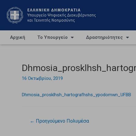
Αρχική
Το Υπουργείο
Δραστηριότητες
Dhmosia_prosklhsh_harto
16 Οκτωβρίου, 2019
Dhmosia_prosklhsh_hartografhshs_ypodomwn_UFBB
←
Προηγούμενο Πολυμέσα