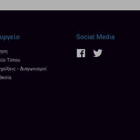
υργείο
Social Media
κηση
είο Τύπου
ρύξεις - Διαγωνισμοί
θεσία