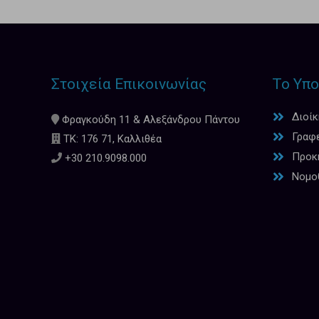
Στοιχεία Επικοινωνίας
Το Υπο
Διοί
Φραγκούδη 11 & Αλεξάνδρου Πάντου
Γραφ
ΤΚ: 176 71, Καλλιθέα
Προκη
+30 210.9098.000
Νομο