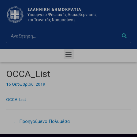
OCCA_List
16 Οκτωβρίου, 2019
OCCA_List
←
Προηγούμενο Πολυμέσα