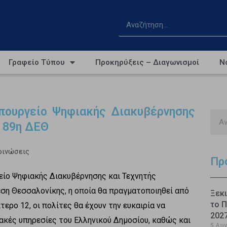
Γραφείο Τύπου
Προκηρύξεις – Διαγωνισμοί
Ν
Υπουργείο Ψηφιακής Διακυβέρνησης
 89η ΔΕΘ
οινώσεις
Πρ
γείο Ψηφιακής Διακυβέρνησης και Τεχνητής
ση Θεσσαλονίκης, η οποία θα πραγματοποιηθεί από
Ξεκι
το Π
τερο 12, οι πολίτες θα έχουν την ευκαιρία να
202
ακές υπηρεσίες του Ελληνικού Δημοσίου, καθώς και
5 Αυ