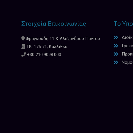
Στοιχεία Επικοινωνίας
Το Υπο
Διοί
Φραγκούδη 11 & Αλεξάνδρου Πάντου
Γραφ
ΤΚ: 176 71, Καλλιθέα
Προκη
+30 210.9098.000
Νομο