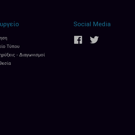
υργείο
Social Media
κηση
είο Τύπου
ρύξεις - Διαγωνισμοί
θεσία