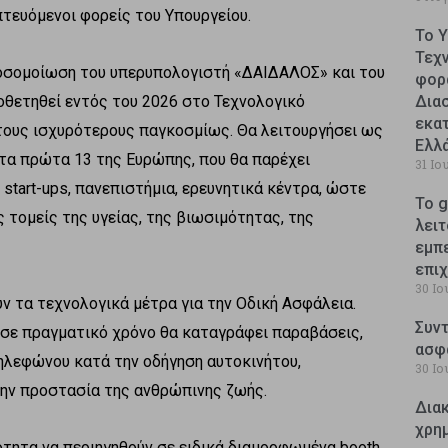
πτευόμενοι φορείς του Υπουργείου.
Το 
Τεχ
ροσομοίωση του υπερυπολογιστή «ΔΑΙΔΑΛΟΣ» και του
φορ
θετηθεί εντός του 2026 στο Τεχνολογικό
Δια
εκατ
 τους ισχυρότερους παγκοσμίως. Θα λειτουργήσει ως
Ελλ
τα πρώτα 13 της Ευρώπης, που θα παρέχει
31 Ιο
start-ups, πανεπιστήμια, ερευνητικά κέντρα, ώστε
Το g
 τομείς της υγείας, της βιωσιμότητας, της
λειτ
εμπ
επι
30 Ιο
ν τα τεχνολογικά μέτρα για την Οδική Ασφάλεια.
Συντ
α σε πραγματικό χρόνο θα καταγράφει παραβάσεις,
ασφ
τηλεφώνου κατά την οδήγηση αυτοκινήτου,
30 Ιο
την προστασία της ανθρώπινης ζωής.
Δια
χρη
ότητα να περιηγηθούν σε ειδικά διαμορφωμένα booth