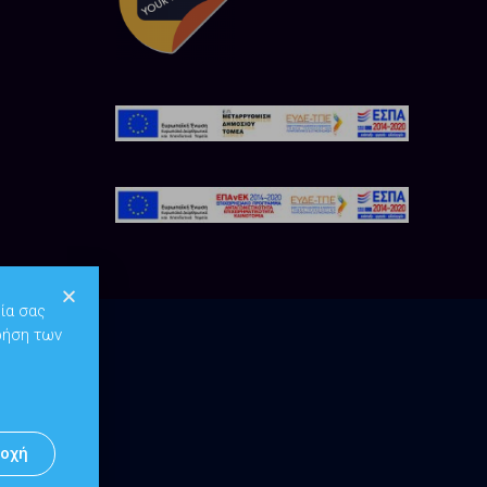
ία σας
ρήση των
οχή