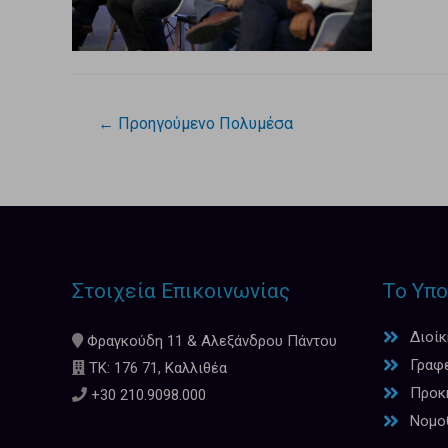
←
Προηγούμενο Πολυμέσα
Στοιχεία Επικοινωνίας
Το Υπο
Διοί
Φραγκούδη 11 & Αλεξάνδρου Πάντου
Γραφ
ΤΚ: 176 71, Καλλιθέα
Προκη
+30 210.9098.000
Νομο