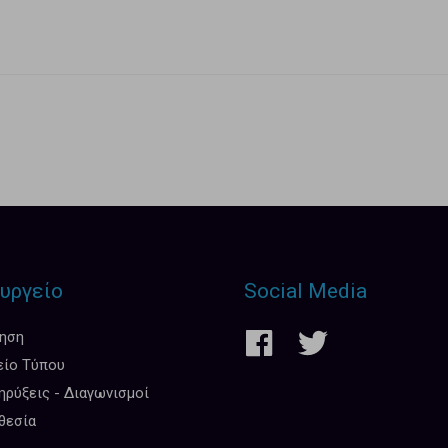
υργείο
Social Media
κηση
είο Τύπου
ρύξεις - Διαγωνισμοί
θεσία