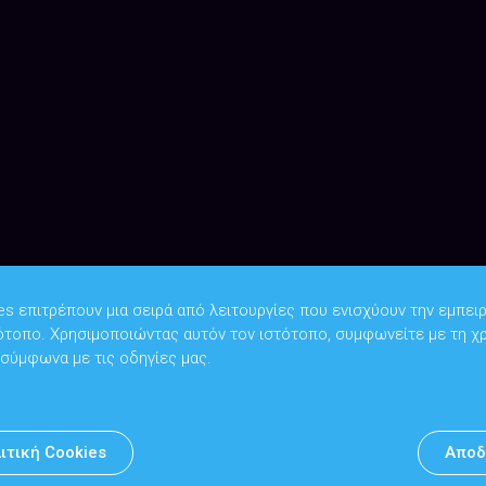
es επιτρέπουν μια σειρά από λειτουργίες που ενισχύουν την εμπειρ
ότοπο. Χρησιμοποιώντας αυτόν τον ιστότοπο, συμφωνείτε με τη χ
Copyright © 2026
Υπουργείο Ψηφιακής Διακυβέρνησης
 σύμφωνα με τις οδηγίες μας.
Υπεύθυνος DPO: Θανάσης Κοσμόπουλος | dpo@mindigital.gr
Αρχείο
ιτική Cookies
Αποδ
Πολιτική cookies