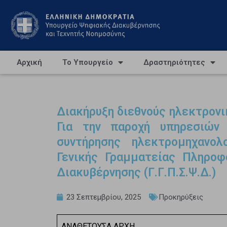
Αρχική
Το Υπουργείο
Δραστηριότητες
Διακήρυξη διεθνούς ηλεκτρονι
Για την παροχή υπηρεσιών 
συντήρησης ηλεκτρομηχανο
Γενικής Γραμματείας Πληρο
Διακυβέρνησης (Γ.Γ.Π.Σ.Ψ.Δ.)
23 Σεπτεμβρίου, 2025
Προκηρύξεις
ΑΝΑΘΕΤΟΥΣΑ ΑΡΧΗ