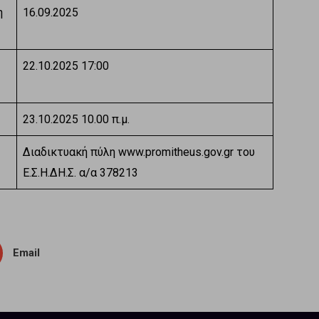
η
16.09.2025
22.10.2025 17:00
23.10.2025 10.00 π.μ.
Διαδικτυακή πύλη www.promitheus.gov.gr του
Ε.Σ.Η.ΔΗ.Σ. α/α 378213
Email