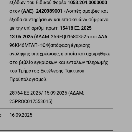
εξόδων του Ειδικού Φορέα
1053.204.0000000
στον
(ΑΛΕ)
2420389001
«Λοιπές αμοιβές και
έξοδα συντηρήσεων και επισκευών» σύμφωνα
με την υπ’ αριθμ. πρωτ.
15418 ΕΞ 2025
13.05.2025
(ΑΔΑΜ: 25REQ016803525 και ΑΔΑ:
96ΚΙ46ΜΤΛΠ-ΦΩΦ)απόφαση έγκρισης
ανάληψης υποχρέωσης, η οποία καταχωρήθηκε
στο βιβλίο εγκρίσεων και εντολών πληρωμής
του Τμήματος Εκτέλεσης Τακτικού
Προϋπολογισμού.
28764 ΕΞ 2025/ 15.09.2025 (ΑΔΑΜ:
25PROC017553015)
ο
16.09.2025