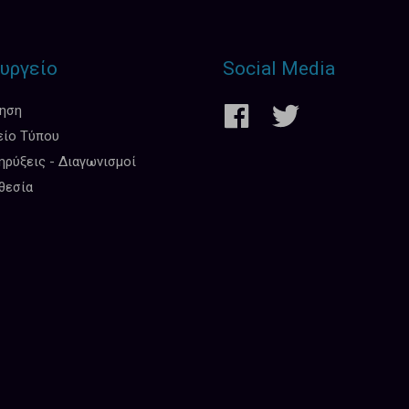
υργείο
Social Media
κηση
είο Τύπου
ρύξεις - Διαγωνισμοί
θεσία