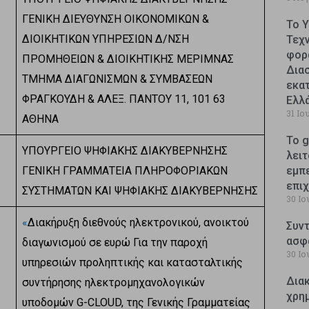
ΓΕΝΙΚΗ ΔΙΕΥΘΥΝΣΗ ΟΙΚΟΝΟΜΙΚΩΝ &
Το 
ΔΙΟΙΚΗΤΙΚΩΝ ΥΠΗΡΕΣΙΩΝ Δ/ΝΣΗ
Τεχ
φορ
ΠΡΟΜΗΘΕΙΩΝ & ΔΙΟΙΚΗΤΙΚΗΣ ΜΕΡΙΜΝΑΣ
Δια
ΤΜΗΜΑ ΔΙΑΓΩΝΙΣΜΩΝ & ΣΥΜΒΑΣΕΩΝ
εκατ
ΦΡΑΓΚΟΥΔΗ & ΑΛΕΞ. ΠΑΝΤΟΥ 11, 101 63
Ελλ
31 Ιο
ΑΘΗΝΑ
Το g
ΥΠΟΥΡΓΕΙΟ ΨΗΦΙΑΚΗΣ ΔΙΑΚΥΒΕΡΝΗΣΗΣ
λειτ
ΓΕΝΙΚΗ ΓΡΑΜΜΑΤΕΙΑ ΠΛΗΡΟΦΟΡΙΑΚΩΝ
εμπ
επι
ΣΥΣΤΗΜΑΤΩΝ ΚΑΙ ΨΗΦΙΑΚΗΣ ΔΙΑΚΥΒΕΡΝΗΣΗΣ
30 Ιο
«
Διακήρυξη διεθνούς ηλεκτρονικού, ανοικτού
Συντ
ασφ
διαγωνισμού σε ευρώ Για την παροχή
30 Ιο
υπηρεσιών προληπτικής και κατασταλτικής
Δια
συντήρησης ηλεκτρομηχανολογικών
χρη
υποδομών G-CLOUD, της Γενικής Γραμματείας