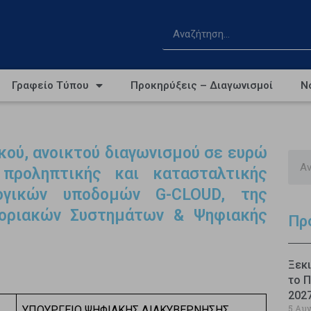
Γραφείο Τύπου
Προκηρύξεις – Διαγωνισμοί
Ν
κού, ανοικτού διαγωνισμού σε ευρώ
προληπτικής και κατασταλτικής
λογικών υποδομών G-CLOUD, της
φοριακών Συστημάτων & Ψηφιακής
Πρ
Ξεκι
το Π
202
5 Αυ
ΥΠΟΥΡΓΕΙΟ ΨΗΦΙΑΚΗΣ ΔΙΑΚΥΒΕΡΝΗΣΗΣ