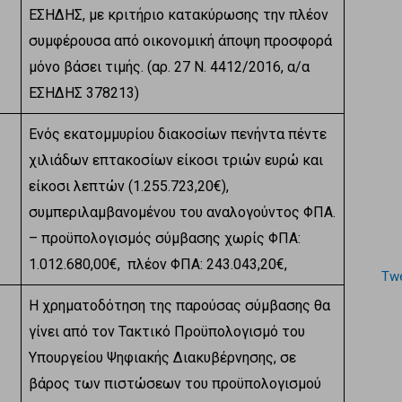
ΕΣΗΔΗΣ, με κριτήριο κατακύρωσης την πλέον
συμφέρουσα από οικονομική άποψη προσφορά
μόνο βάσει τιμής. (αρ. 27 Ν. 4412/2016, α/α
ΕΣΗΔΗΣ 378213)
Ενός εκατομμυρίου διακοσίων πενήντα πέντε
χιλιάδων επτακοσίων είκοσι τριών ευρώ και
είκοσι λεπτών (1.255.723,20€),
συμπεριλαμβανομένου του αναλογούντος ΦΠΑ.
– προϋπολογισμός σύμβασης χωρίς ΦΠΑ:
1.012.680,00€, πλέον ΦΠΑ: 243.043,20€,
Twe
Η χρηματοδότηση της παρούσας σύμβασης θα
γίνει από τον Τακτικό Προϋπολογισμό του
Υπουργείου Ψηφιακής Διακυβέρνησης, σε
βάρος των πιστώσεων του προϋπολογισμού