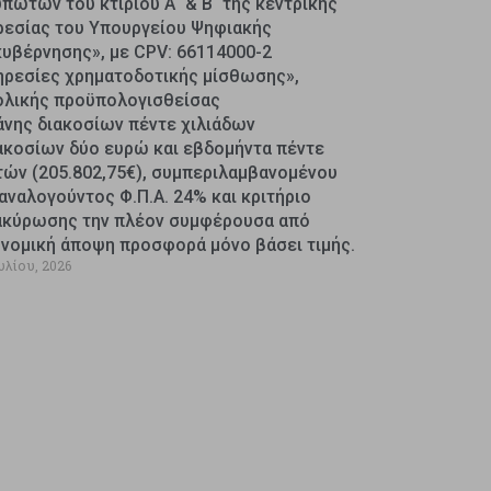
πωτών του κτιρίου Α΄ & Β΄ της κεντρικής
ρεσίας του Υπουργείου Ψηφιακής
κυβέρνησης», με CPV: 66114000-2
ηρεσίες χρηματοδοτικής μίσθωσης»,
ολικής προϋπολογισθείσας
άνης διακοσίων πέντε χιλιάδων
ακοσίων δύο ευρώ και εβδομήντα πέντε
τών (205.802,75€), συμπεριλαμβανομένου
αναλογούντος Φ.Π.Α. 24% και κριτήριο
ακύρωσης την πλέον συμφέρουσα από
ονομική άποψη προσφορά μόνο βάσει τιμής.
υλίου, 2026