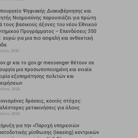
Υπουργείο Ψηφιακής Διακυβέρνησης και
νητής Νοημοσύνης παρουσιάζει για πρώτη
ά τους βασικούς άξονες του νέου Εθνικού
στημικού Προγράμματος – Επενδύσεις 350
. ευρώ για μια πιο ασφαλή και ανθεκτική
άδα
υλίου, 2026
ov.gr και το gov.gr messenger θέτουν σε
ουργία μια προσωποποιημένη και ενιαία
ειρία εξυπηρέτησης πολιτών και
χειρήσεων
υλίου, 2026
ονισμένες δράσεις, κοινός στόχος:
αλέστερες μετακινήσεις για όλους
υλίου, 2026
κήρυξη για την «Παροχή υπηρεσιών
ματοδοτικής μίσθωσης (leasing) κεντρικών