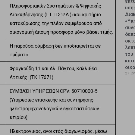
εκτυ
Πληροφοριακών Συστημάτων & Ψηφιακής
υπη
Δια
Διακυβέρνησης (Γ.Γ.Π.Σ.Ψ.Δ.)»και κριτήριο
«Υπ
κατακύρωσης την πλέον συμφέρουσα από
συν
οικονομική άποψη προσφορά μόνο βάσει τιμής.
δαπ
οκτ
Η παρούσα σύμβαση δεν υποδιαιρείται σε
λεπ
του 
τμήματα
κατ
οικ
Φραγκούδη 11 και Αλ. Πάντου, Καλλιθέα
27 Ιο
Αττικής (ΤΚ 17671)
ΣΥΜΒΑΣΗ ΥΠΗΡΕΣΙΩΝ CPV: 50710000-5
(Υπηρεσίες επισκευής και συντήρησης
ηλεκτρομηχανολογικών εγκαταστάσεων
κτιρίου)
Ηλεκτρονικός, ανοικτός διαγωνισμός, μέσω