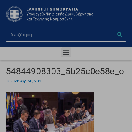
54844908303_5b25c0e58e_o
10 Οκτωβρίου, 2025