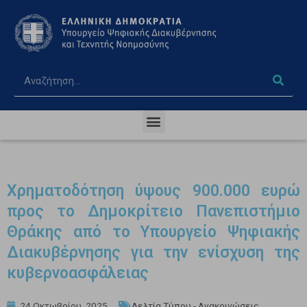
Χρηματοδότηση ύψους 900.000 ευρώ
προς το Δημοκρίτειο Πανεπιστήμιο
Θράκης από το Υπουργείο Ψηφιακής
Διακυβέρνησης για την ενίσχυση της
κυβερνοασφάλειας
24 Οκτωβρίου, 2025
Δελτία Τύπου - Ανακοινώσεις