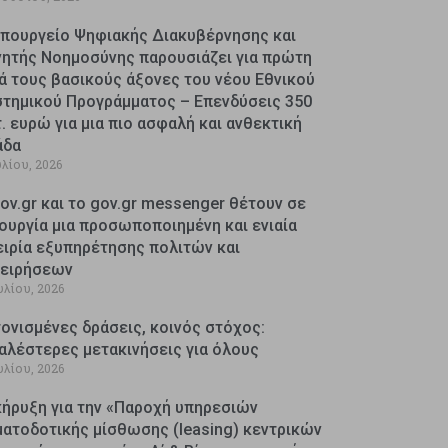
Υπουργείο Ψηφιακής Διακυβέρνησης και
νητής Νοημοσύνης παρουσιάζει για πρώτη
ά τους βασικούς άξονες του νέου Εθνικού
στημικού Προγράμματος – Επενδύσεις 350
. ευρώ για μια πιο ασφαλή και ανθεκτική
άδα
υλίου, 2026
ov.gr και το gov.gr messenger θέτουν σε
ουργία μια προσωποποιημένη και ενιαία
ειρία εξυπηρέτησης πολιτών και
χειρήσεων
υλίου, 2026
ονισμένες δράσεις, κοινός στόχος:
αλέστερες μετακινήσεις για όλους
υλίου, 2026
κήρυξη για την «Παροχή υπηρεσιών
ματοδοτικής μίσθωσης (leasing) κεντρικών