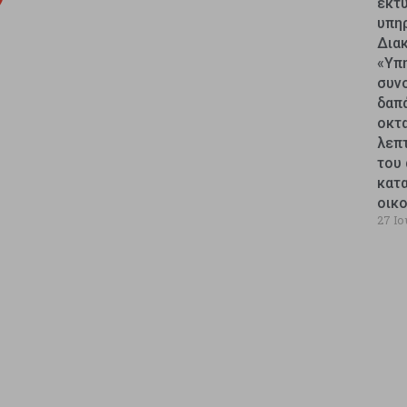
εκτυ
υπη
Δια
«Υπ
συν
δαπ
οκτ
λεπ
του 
κατ
οικ
27 Ιο