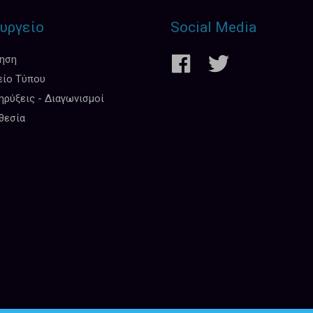
υργείο
Social Media
κηση
είο Τύπου
ρύξεις - Διαγωνισμοί
θεσία