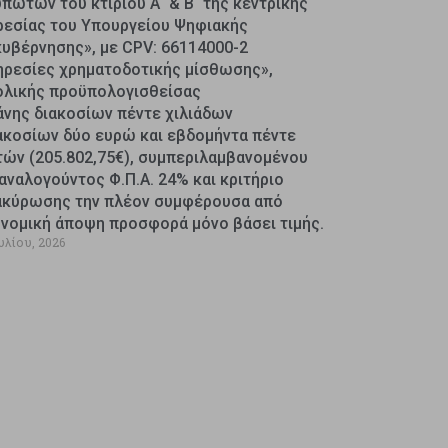
πωτών του κτιρίου Α΄ & Β΄ της κεντρικής
ρεσίας του Υπουργείου Ψηφιακής
κυβέρνησης», με CPV: 66114000-2
ηρεσίες χρηματοδοτικής μίσθωσης»,
ολικής προϋπολογισθείσας
άνης διακοσίων πέντε χιλιάδων
ακοσίων δύο ευρώ και εβδομήντα πέντε
τών (205.802,75€), συμπεριλαμβανομένου
αναλογούντος Φ.Π.Α. 24% και κριτήριο
ακύρωσης την πλέον συμφέρουσα από
ονομική άποψη προσφορά μόνο βάσει τιμής.
υλίου, 2026