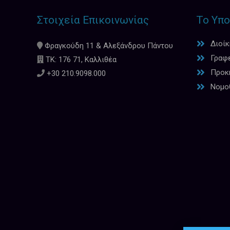
Στοιχεία Επικοινωνίας
Το Υπο
Διοί
Φραγκούδη 11 & Αλεξάνδρου Πάντου
Γραφ
ΤΚ: 176 71, Καλλιθέα
Προκη
+30 210.9098.000
Νομο