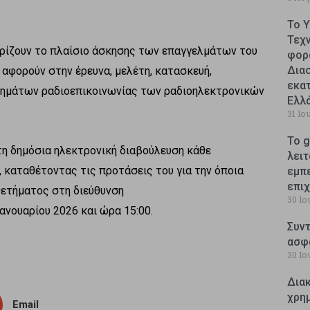
Το 
Τεχ
ορίζουν το πλαίσιο άσκησης των επαγγελμάτων του
φορ
Δια
 αφορούν στην έρευνα, μελέτη, κατασκευή,
εκατ
μημάτων ραδιοεπικοινωνίας των ραδιοηλεκτρονικών
Ελλ
31 Ιο
Το g
στη δημόσια ηλεκτρονική διαβούλευση κάθε
λειτ
, καταθέτοντας τις προτάσεις του για την όποια
εμπ
επι
ετήματος στη διεύθυνση
30 Ιο
ανουαρίου 2026 και ώρα 15:00.
Συντ
ασφ
30 Ιο
Δια
χρη
Email