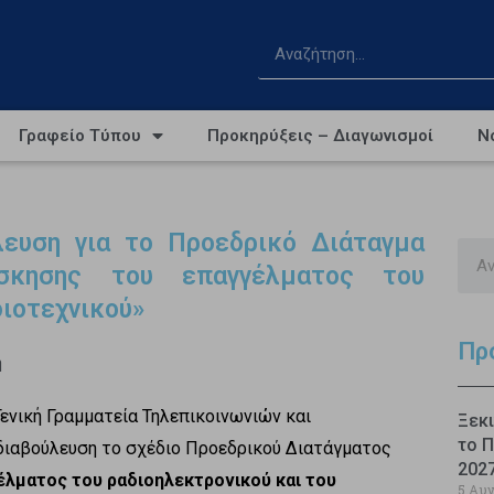
Γραφείο Τύπου
Προκηρύξεις – Διαγωνισμοί
Ν
λευση για το Προεδρικό Διάταγμα
σκησης του επαγγέλματος του
διοτεχνικού»
Πρ
η
Γενική Γραμματεία Τηλεπικοινωνιών και
Ξεκι
το Π
 διαβούλευση το σχέδιο Προεδρικού Διατάγματος
202
λματος του ραδιοηλεκτρονικού και του
5 Αυ