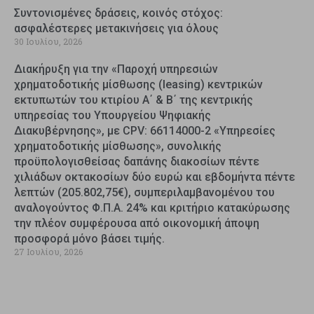
Συντονισμένες δράσεις, κοινός στόχος:
ασφαλέστερες μετακινήσεις για όλους
30 Ιουλίου, 2026
Διακήρυξη για την «Παροχή υπηρεσιών
χρηματοδοτικής μίσθωσης (leasing) κεντρικών
εκτυπωτών του κτιρίου Α΄ & Β΄ της κεντρικής
υπηρεσίας του Υπουργείου Ψηφιακής
Διακυβέρνησης», με CPV: 66114000-2 «Υπηρεσίες
χρηματοδοτικής μίσθωσης», συνολικής
προϋπολογισθείσας δαπάνης διακοσίων πέντε
χιλιάδων οκτακοσίων δύο ευρώ και εβδομήντα πέντε
λεπτών (205.802,75€), συμπεριλαμβανομένου του
αναλογούντος Φ.Π.Α. 24% και κριτήριο κατακύρωσης
την πλέον συμφέρουσα από οικονομική άποψη
προσφορά μόνο βάσει τιμής.
27 Ιουλίου, 2026