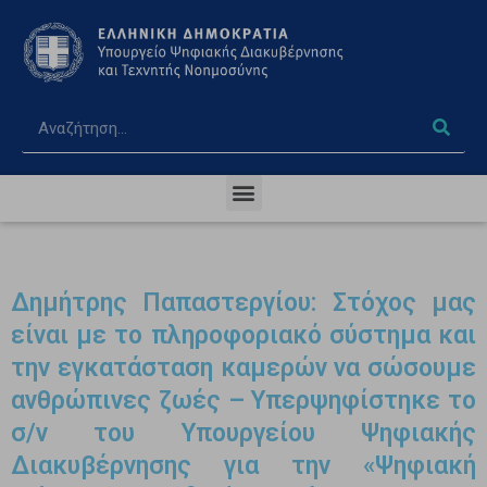
Δημήτρης Παπαστεργίου: Στόχος μας
είναι με το πληροφοριακό σύστημα και
την εγκατάσταση καμερών να σώσουμε
ανθρώπινες ζωές – Υπερψηφίστηκε το
σ/ν του Υπουργείου Ψηφιακής
Διακυβέρνησης για την «Ψηφιακή