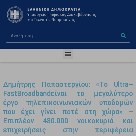
Δημήτρης Παπαστεργίου: «Tο Ultra–
FastBroadbandείναι το μεγαλύτερο
έργο τηλεπικοινωνιακών υποδομών
που έχει γίνει ποτέ στη χώρα» –
Επιπλέον 480.000 νοικοκυριά και
επιχειρήσεις στην περιφέρεια