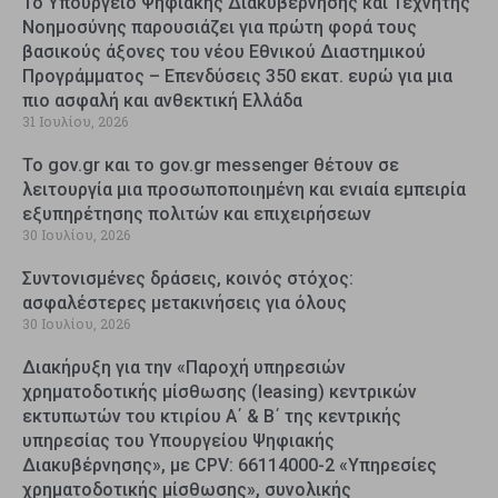
Το Υπουργείο Ψηφιακής Διακυβέρνησης και Τεχνητής
Νοημοσύνης παρουσιάζει για πρώτη φορά τους
βασικούς άξονες του νέου Εθνικού Διαστημικού
Προγράμματος – Επενδύσεις 350 εκατ. ευρώ για μια
πιο ασφαλή και ανθεκτική Ελλάδα
31 Ιουλίου, 2026
Το gov.gr και το gov.gr messenger θέτουν σε
λειτουργία μια προσωποποιημένη και ενιαία εμπειρία
εξυπηρέτησης πολιτών και επιχειρήσεων
30 Ιουλίου, 2026
Συντονισμένες δράσεις, κοινός στόχος:
ασφαλέστερες μετακινήσεις για όλους
30 Ιουλίου, 2026
Διακήρυξη για την «Παροχή υπηρεσιών
χρηματοδοτικής μίσθωσης (leasing) κεντρικών
εκτυπωτών του κτιρίου Α΄ & Β΄ της κεντρικής
υπηρεσίας του Υπουργείου Ψηφιακής
Διακυβέρνησης», με CPV: 66114000-2 «Υπηρεσίες
χρηματοδοτικής μίσθωσης», συνολικής