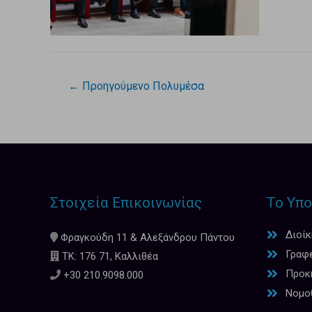
←
Προηγούμενο Πολυμέσα
Στοιχεία Επικοινωνίας
Το Υπο
Διοί
Φραγκούδη 11 & Αλεξάνδρου Πάντου
Γραφ
ΤΚ: 176 71, Καλλιθέα
Προκη
+30 210.9098.000
Νομο