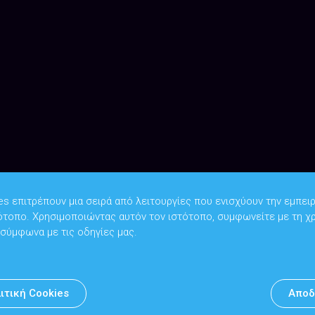
es επιτρέπουν μια σειρά από λειτουργίες που ενισχύουν την εμπειρ
ότοπο. Χρησιμοποιώντας αυτόν τον ιστότοπο, συμφωνείτε με τη χ
Copyright © 2026
Υπουργείο Ψηφιακής Διακυβέρνησης
 σύμφωνα με τις οδηγίες μας.
Υπεύθυνος DPO: Θανάσης Κοσμόπουλος | dpo@mindigital.gr
Αρχείο
ιτική Cookies
Αποδ
Πολιτική cookies