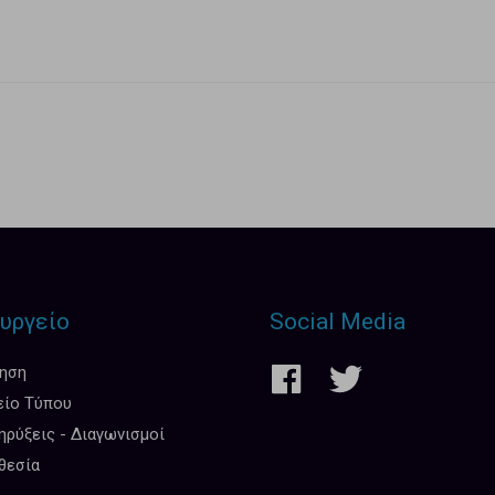
υργείο
Social Media
κηση
είο Τύπου
ρύξεις - Διαγωνισμοί
θεσία