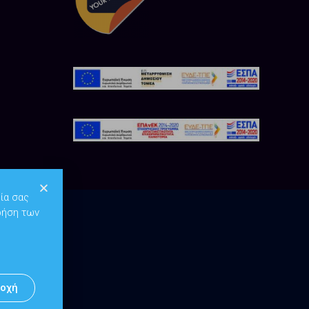
ία σας
ρήση των
οχή