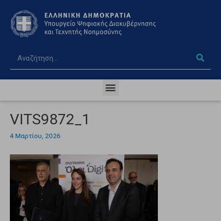
VITS9872_1
4 Μαρτίου, 2026