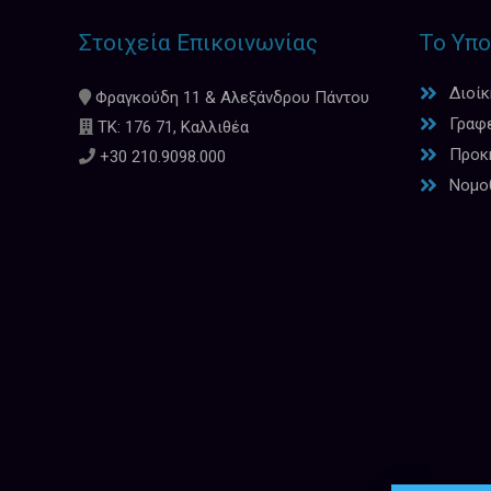
Στοιχεία Επικοινωνίας
Το Υπο
Διοί
Φραγκούδη 11 & Αλεξάνδρου Πάντου
Γραφ
ΤΚ: 176 71, Καλλιθέα
Προκη
+30 210.9098.000
Νομο