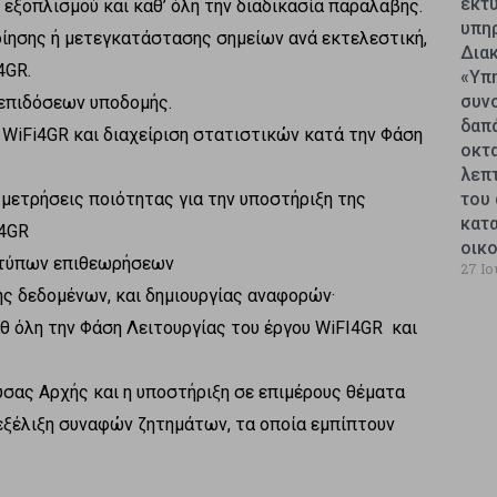
εκτυ
ξοπλισμού και καθ’ όλη την διαδικασία παραλαβής.
υπη
οίησης ή μετεγκατάστασης σημείων ανά εκτελεστική,
Δια
4GR.
«Υπ
συν
επιδόσεων υποδομής.
δαπ
WiFi4GR και διαχείριση στατιστικών κατά την Φάση
οκτ
λεπ
μετρήσεις ποιότητας για την υποστήριξη της
του 
κατ
i4GR
οικ
εντύπων επιθεωρήσεων
27 Ιο
ς δεδομένων, και δημιουργίας αναφορών·
 όλη την Φάση Λειτουργίας του έργου WiFI4GR και
σας Αρχής και η υποστήριξη σε επιμέρους θέματα
εξέλιξη συναφών ζητημάτων, τα οποία εμπίπτουν