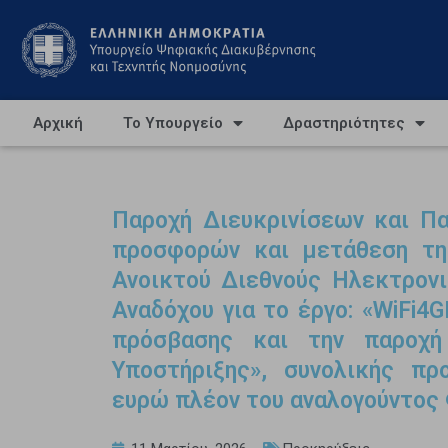
Αρχική
Το Υπουργείο
Δραστηριότητες
Παροχή Διευκρινίσεων και Π
προσφορών και μετάθεση τη
Ανοικτού Διεθνούς Ηλεκτρονι
Αναδόχου για το έργο: «WiFi
πρόσβασης και την παροχή
Υποστήριξης», συνολικής πρ
ευρώ πλέον του αναλογούντος 