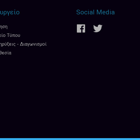
υργείο
Social Media
κηση
είο Τύπου
ρύξεις - Διαγωνισμοί
θεσία