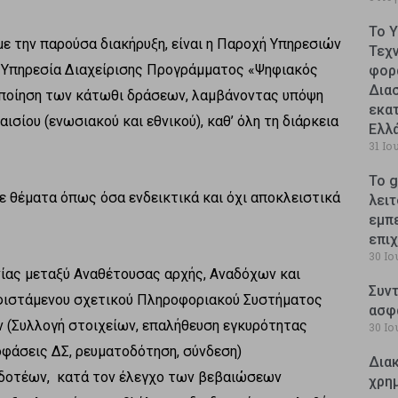
Το 
με την παρούσα διακήρυξη, είναι η Παροχή Υπηρεσιών
Τεχ
ή Υπηρεσία Διαχείρισης Προγράμματος «Ψηφιακός
φορ
Δια
ποίηση των κάτωθι δράσεων, λαμβάνοντας υπόψη
εκατ
σίου (ενωσιακού και εθνικού), καθ’ όλη τη διάρκεια
Ελλ
31 Ιο
Το g
ε θέματα όπως όσα ενδεικτικά και όχι αποκλειστικά
λειτ
εμπ
επι
30 Ιο
νίας μεταξύ Αναθέτουσας αρχής, Αναδόχων και
Συντ
υφιστάμενου σχετικού Πληροφοριακού Συστήματος
ασφ
ων (Συλλογή στοιχείων, επαλήθευση εγκυρότητας
30 Ιο
φάσεις ΔΣ, ρευματοδότηση, σύνδεση)
Δια
αδοτέων, κατά τον έλεγχο των βεβαιώσεων
χρη