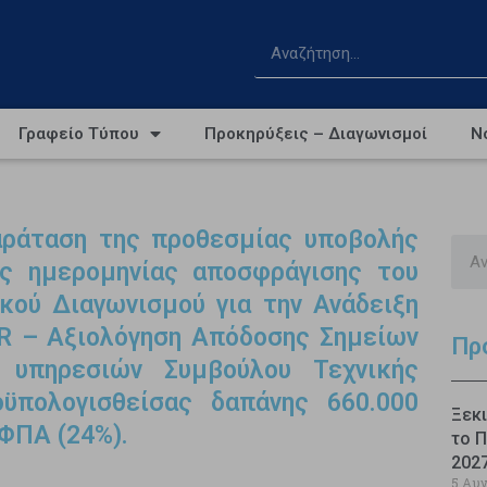
Γραφείο Τύπου
Προκηρύξεις – Διαγωνισμοί
Ν
αράταση της προθεσμίας υποβολής
ς ημερομηνίας αποσφράγισης του
κού Διαγωνισμού για την Ανάδειξη
4GR – Αξιολόγηση Απόδοσης Σημείων
Πρ
 υπηρεσιών Συμβούλου Τεχνικής
οϋπολογισθείσας δαπάνης 660.000
Ξεκι
ΦΠΑ (24%).
το Π
202
5 Αυ