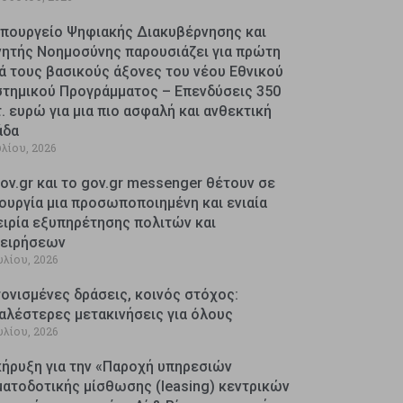
Υπουργείο Ψηφιακής Διακυβέρνησης και
νητής Νοημοσύνης παρουσιάζει για πρώτη
ά τους βασικούς άξονες του νέου Εθνικού
στημικού Προγράμματος – Επενδύσεις 350
. ευρώ για μια πιο ασφαλή και ανθεκτική
άδα
υλίου, 2026
ov.gr και το gov.gr messenger θέτουν σε
ουργία μια προσωποποιημένη και ενιαία
ειρία εξυπηρέτησης πολιτών και
χειρήσεων
υλίου, 2026
ονισμένες δράσεις, κοινός στόχος:
αλέστερες μετακινήσεις για όλους
υλίου, 2026
κήρυξη για την «Παροχή υπηρεσιών
ματοδοτικής μίσθωσης (leasing) κεντρικών