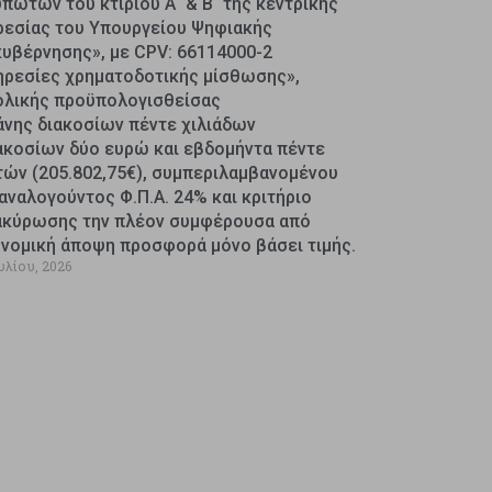
πωτών του κτιρίου Α΄ & Β΄ της κεντρικής
ρεσίας του Υπουργείου Ψηφιακής
κυβέρνησης», με CPV: 66114000-2
ηρεσίες χρηματοδοτικής μίσθωσης»,
ολικής προϋπολογισθείσας
άνης διακοσίων πέντε χιλιάδων
ακοσίων δύο ευρώ και εβδομήντα πέντε
τών (205.802,75€), συμπεριλαμβανομένου
αναλογούντος Φ.Π.Α. 24% και κριτήριο
ακύρωσης την πλέον συμφέρουσα από
ονομική άποψη προσφορά μόνο βάσει τιμής.
υλίου, 2026