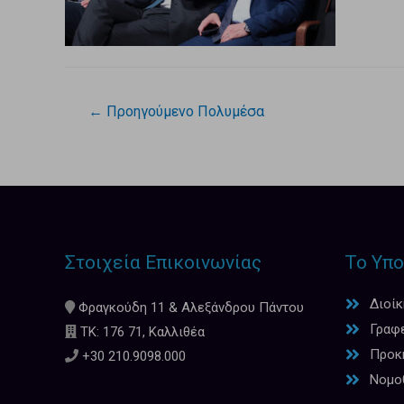
←
Προηγούμενο Πολυμέσα
Στοιχεία Επικοινωνίας
Το Υπο
Διοί
Φραγκούδη 11 & Αλεξάνδρου Πάντου
Γραφ
ΤΚ: 176 71, Καλλιθέα
Προκη
+30 210.9098.000
Νομο