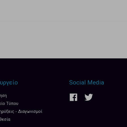
υργείο
Social Media
κηση
είο Τύπου
ρύξεις - Διαγωνισμοί
θεσία