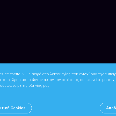
es επιτρέπουν μια σειρά από λειτουργίες που ενισχύουν την εμπειρ
ότοπο. Χρησιμοποιώντας αυτόν τον ιστότοπο, συμφωνείτε με τη χ
Copyright © 2026
Υπουργείο Ψηφιακής Διακυβέρνησης
 σύμφωνα με τις οδηγίες μας.
Υπεύθυνος DPO: Θανάσης Κοσμόπουλος | dpo@mindigital.gr
Αρχείο
ιτική Cookies
Αποδ
Πολιτική cookies