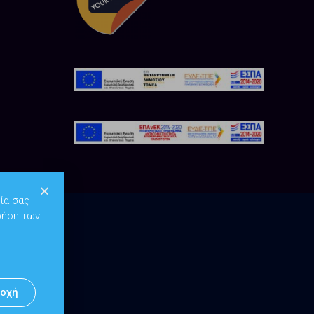
ία σας
ρήση των
οχή