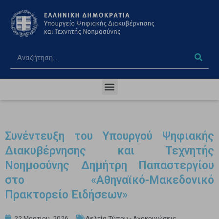
Συνέντευξη του Υπουργού Ψηφιακής
Διακυβέρνησης και Τεχνητής
Νοημοσύνης Δημήτρη Παπαστεργίου
στο «Αθηναϊκό-Μακεδονικό
Πρακτορείο Ειδήσεων»
22 Μαρτίου, 2026
Δελτία Τύπου - Ανακοινώσεις