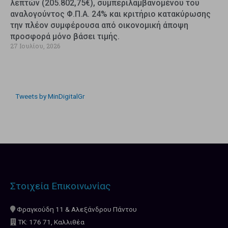
λεπτών (205.802,75€), συμπεριλαμβανομένου του
αναλογούντος Φ.Π.Α. 24% και κριτήριο κατακύρωσης
την πλέον συμφέρουσα από οικονομική άποψη
προσφορά μόνο βάσει τιμής.
27 Ιουλίου, 2026
Tweets by MinDigitalGr
Στοιχεία Επικοινωνίας
Φραγκούδη 11 & Αλεξάνδρου Πάντου
ΤΚ: 176 71, Καλλιθέα