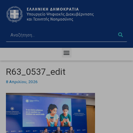
R63_0537_edit
8 Απριλίου, 2026