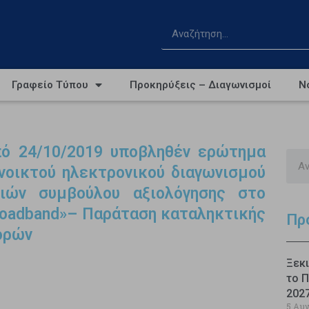
Γραφείο Τύπου
Προκηρύξεις – Διαγωνισμοί
Ν
πό 24/10/2019 υποβληθέν ερώτημα
ανοικτού ηλεκτρονικού διαγωνισμού
ιών συμβούλου αξιολόγησης στο
Broadband»– Παράταση καταληκτικής
Πρ
ορών
Ξεκι
το Π
202
5 Αυ