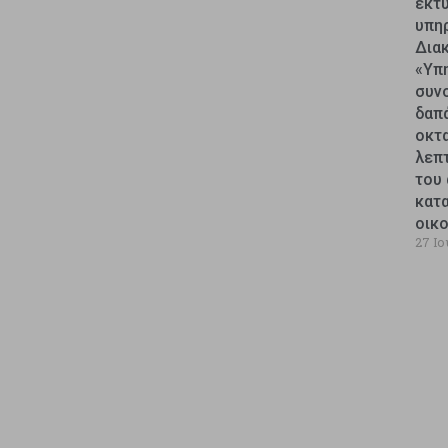
εκτυ
υπη
Δια
«Υπ
συν
δαπ
οκτ
λεπ
του 
κατ
οικ
27 Ιο