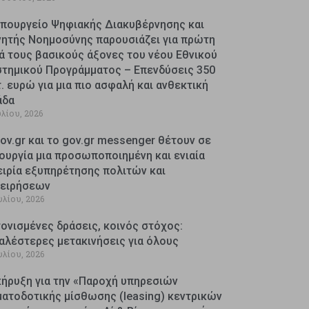
Υπουργείο Ψηφιακής Διακυβέρνησης και
νητής Νοημοσύνης παρουσιάζει για πρώτη
ά τους βασικούς άξονες του νέου Εθνικού
στημικού Προγράμματος – Επενδύσεις 350
. ευρώ για μια πιο ασφαλή και ανθεκτική
άδα
υλίου, 2026
ov.gr και το gov.gr messenger θέτουν σε
ουργία μια προσωποποιημένη και ενιαία
ειρία εξυπηρέτησης πολιτών και
χειρήσεων
υλίου, 2026
ονισμένες δράσεις, κοινός στόχος:
αλέστερες μετακινήσεις για όλους
υλίου, 2026
κήρυξη για την «Παροχή υπηρεσιών
ματοδοτικής μίσθωσης (leasing) κεντρικών