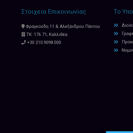
Στοιχεία Επικοινωνίας
Το Υπο
Διοί
Φραγκούδη 11 & Αλεξάνδρου Πάντου
Γραφ
ΤΚ: 176 71, Καλλιθέα
Προκη
+30 210.9098.000
Νομο