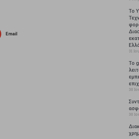
Το 
Τεχ
φορ
Δια
Email
εκατ
Ελλ
31 Ιο
Το g
λειτ
εμπ
επι
30 Ιο
Συντ
ασφ
30 Ιο
Δια
χρη