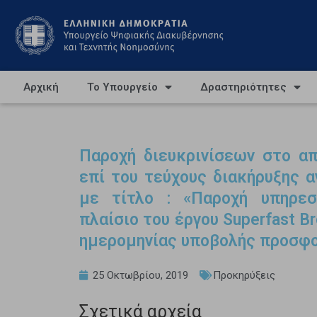
Αρχική
Το Υπουργείο
Δραστηριότητες
Παροχή διευκρινίσεων στο α
επί του τεύχους διακήρυξης 
με τίτλο : «Παροχή υπηρεσ
πλαίσιο του έργου Superfast 
ημερομηνίας υποβολής προσφ
25 Οκτωβρίου, 2019
Προκηρύξεις
Σχετικά αρχεία