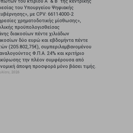
πωτών του κτιρίου Α΄ & Β΄ της κεντρικής
ρεσίας του Υπουργείου Ψηφιακής
κυβέρνησης», με CPV: 66114000-2
ηρεσίες χρηματοδοτικής μίσθωσης»,
ολικής προϋπολογισθείσας
άνης διακοσίων πέντε χιλιάδων
ακοσίων δύο ευρώ και εβδομήντα πέντε
τών (205.802,75€), συμπεριλαμβανομένου
αναλογούντος Φ.Π.Α. 24% και κριτήριο
ακύρωσης την πλέον συμφέρουσα από
ονομική άποψη προσφορά μόνο βάσει τιμής.
υλίου, 2026