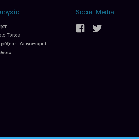
υργείο
Social Media
κηση
είο Τύπου
ρύξεις - Διαγωνισμοί
θεσία