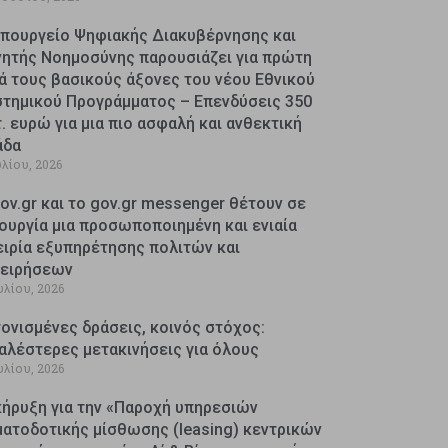
Υπουργείο Ψηφιακής Διακυβέρνησης και
νητής Νοημοσύνης παρουσιάζει για πρώτη
ά τους βασικούς άξονες του νέου Εθνικού
στημικού Προγράμματος – Επενδύσεις 350
. ευρώ για μια πιο ασφαλή και ανθεκτική
άδα
υλίου, 2026
ov.gr και το gov.gr messenger θέτουν σε
ουργία μια προσωποποιημένη και ενιαία
ειρία εξυπηρέτησης πολιτών και
χειρήσεων
υλίου, 2026
ονισμένες δράσεις, κοινός στόχος:
αλέστερες μετακινήσεις για όλους
υλίου, 2026
κήρυξη για την «Παροχή υπηρεσιών
ματοδοτικής μίσθωσης (leasing) κεντρικών