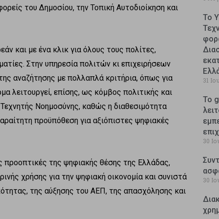
ορείς του Δημοσίου, την Τοπική Αυτοδιοίκηση και
Το 
Τεχ
φορ
ν και με ένα κλικ για όλους τους πολίτες,
Δια
εκατ
λματίες. Στην υπηρεσία πολιτών κι επιχειρήσεων
Ελλ
ετης αναζήτησης με πολλαπλά κριτήρια, όπως για
31 Ιο
μα λειτουργεί, επίσης, ως κόμβος πολιτικής και
Το g
 Τεχνητής Νοημοσύνης, καθώς η διαθεσιμότητα
λειτ
παραίτητη προϋπόθεση για αξιόπιστες ψηφιακές
εμπ
επι
30 Ιο
Συντ
ς προοπτικές της ψηφιακής θέσης της Ελλάδας,
ασφ
ινής χρήσης για την ψηφιακή οικονομία και συνιστά
30 Ιο
ότητας, της αύξησης του ΑΕΠ, της απασχόλησης και
Δια
χρη