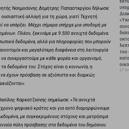
εκτυ
υπη
χνητής Νοημοσύνης Δημήτρης Παπαστεργίου δήλωσε:
Δια
 ουσιαστική αλλαγή για τη χώρα, γιατί Τεχνητή
«Υπ
ί να υπάρξει. Μέχρι σήμερα υπήρχε μια υποδομή με
συν
δαπ
ομένων. Πλέον, ξεκινάμε με 9.500 ανοιχτά δεδομένα.
οκτ
ροσωπικά δεδομένα, αλλά για πληροφορίες που μπορούν
λεπ
καινοτομία και μεγαλύτερη διαφάνεια στη λειτουργία
του 
κατ
ι να συνεργαστούμε με κάθε φορέα και οργανισμό,
οικ
τα δεδομένα του. Στόχος είναι η κοινωνία, η
27 Ιο
ς να έχουν πρόσβαση σε αξιόπιστα και διαρκώς
ρειάζονται».
Βασίλης Καρκατζούνης σημείωσε: «
Τα ανοιχτά
ύγχρονο ψηφιακό κράτος και για αυτό διαμορφώνουμε
Δεδομένα, με συγκεκριμένους στόχους και μετρήσιμα
η ενιαία πύλη πρόσβασης στα δεδομένα του δημόσιου