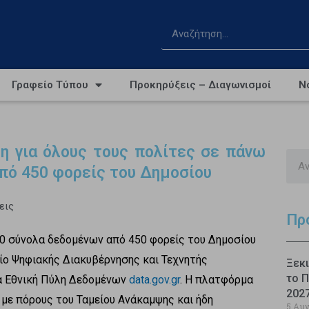
Γραφείο Τύπου
Προκηρύξεις – Διαγωνισμοί
Ν
ση για όλους τους πολίτες σε πάνω
πό 450 φορείς του Δημοσίου
εις
Πρ
0 σύνολα δεδομένων από 450 φορείς του Δημοσίου
ίο Ψηφιακής Διακυβέρνησης και Τεχνητής
Ξεκι
το Π
έα Εθνική Πύλη Δεδομένων
data.gov.gr
. Η πλατφόρμα
202
με πόρους του Ταμείου Ανάκαμψης και ήδη
5 Αυ