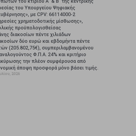
πωτών του κτιρίου Α΄ & Β΄ της κεντρικής
ρεσίας του Υπουργείου Ψηφιακής
κυβέρνησης», με CPV: 66114000-2
ηρεσίες χρηματοδοτικής μίσθωσης»,
ολικής προϋπολογισθείσας
άνης διακοσίων πέντε χιλιάδων
ακοσίων δύο ευρώ και εβδομήντα πέντε
τών (205.802,75€), συμπεριλαμβανομένου
αναλογούντος Φ.Π.Α. 24% και κριτήριο
ακύρωσης την πλέον συμφέρουσα από
ονομική άποψη προσφορά μόνο βάσει τιμής.
υλίου, 2026