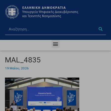
MAL_4835
19 Μαΐου, 2026