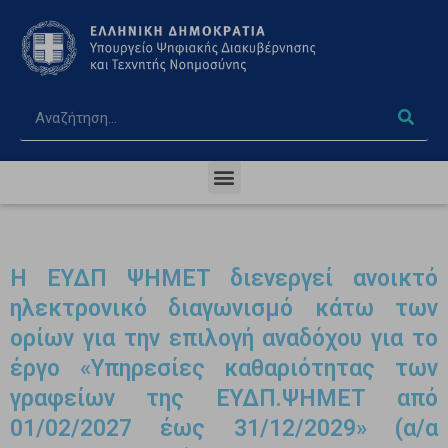
Η ΕΥΔΠ ΨΗΜΕΤ διενεργεί ανοικτό
ηλεκτρονικό διαγωνισμό κάτω των
ορίων για την επιλογή αναδόχου για το
έργο «Υπηρεσίες καθαριότητας των
γραφείων της ΕΥΔΠ.ΨΗΜΕΤ από
01/02/2027 έως 31/12/2029» (α/α