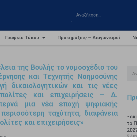
Γραφείο Τύπου
Προκηρύξεις – Διαγωνισμοί
Ν
λεια της Βουλής το νομοσχέδιο του
έρνησης και Τεχνητής Νοημοσύνης
γή δικαιολογητικών και τις νέες
πολίτες και επιχειρήσεις – Δ.
Πρ
περνά μια νέα εποχή ψηφιακής
 περισσότερη ταχύτητα, διαφάνεια
Ξεκι
ολίτες και επιχειρήσεις»
το Π
202
5 Αυ