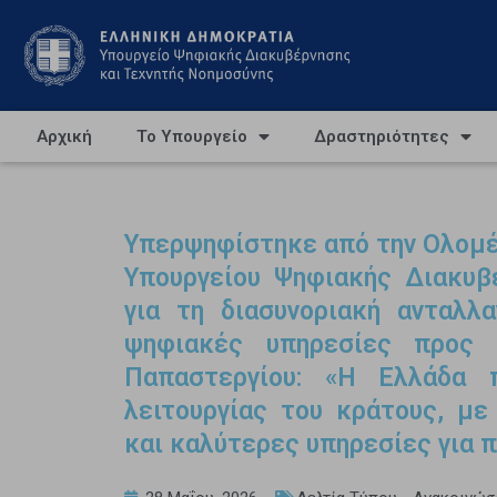
Αρχική
Το Υπουργείο
Δραστηριότητες
Υπερψηφίστηκε από την Ολομέ
Υπουργείου Ψηφιακής Διακυβ
για τη διασυνοριακή ανταλλα
ψηφιακές υπηρεσίες προς 
Παπαστεργίου: «Η Ελλάδα 
λειτουργίας του κράτους, με
και καλύτερες υπηρεσίες για π