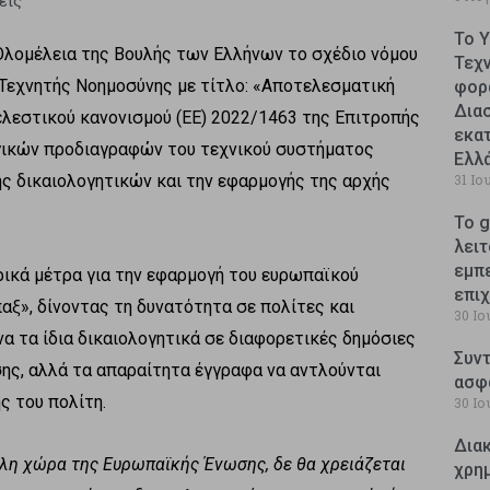
εις
Το 
Ολομέλεια της Βουλής των Ελλήνων το σχέδιο νόμου
Τεχ
 Τεχνητής Νοημοσύνης με τίτλο: «Αποτελεσματική
φορ
Δια
ελεστικού κανονισμού (ΕΕ) 2022/1463 της Επιτροπής
εκατ
ργικών προδιαγραφών του τεχνικού συστήματος
Ελλ
ς δικαιολογητικών και την εφαρμογής της αρχής
31 Ιο
Το g
λειτ
εμπ
ικά μέτρα για την εφαρμογή του ευρωπαϊκού
επι
αξ», δίνοντας τη δυνατότητα σε πολίτες και
30 Ιο
α τα ίδια δικαιολογητικά σε διαφορετικές δημόσιες
Συντ
ς, αλλά τα απαραίτητα έγγραφα να αντλούνται
ασφ
ς του πολίτη.
30 Ιο
Δια
λλη χώρα της Ευρωπαϊκής Ένωσης, δε θα χρειάζεται
χρη