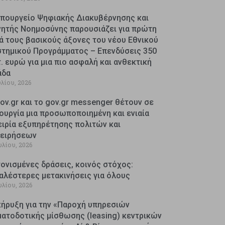
Υπουργείο Ψηφιακής Διακυβέρνησης και
νητής Νοημοσύνης παρουσιάζει για πρώτη
ά τους βασικούς άξονες του νέου Εθνικού
στημικού Προγράμματος – Επενδύσεις 350
. ευρώ για μια πιο ασφαλή και ανθεκτική
άδα
υλίου, 2026
ov.gr και το gov.gr messenger θέτουν σε
ουργία μια προσωποποιημένη και ενιαία
ειρία εξυπηρέτησης πολιτών και
χειρήσεων
υλίου, 2026
ονισμένες δράσεις, κοινός στόχος:
αλέστερες μετακινήσεις για όλους
υλίου, 2026
κήρυξη για την «Παροχή υπηρεσιών
ματοδοτικής μίσθωσης (leasing) κεντρικών