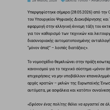
28 Μαΐου, 2026
Δελτία Τύπου - Ανακοινώσ
Υπερψηφίστηκε σήμερα (28.05.2026) από την 
του Υπουργείου Ψηφιακής Διακυβέρνησης και
εφαρμογή στην ελληνική έννομη τάξη του εκτ
για τον καθορισμό των τεχνικών και λειτου
διασυνοριακής αυτοματοποιημένης ανταλλαγή
“μόνον άπαξ” – λοιπές διατάξεις».
Το νομοσχέδιο θεμελιώνει στην πράξη εσωτερ
κανονισμού για το τεχνικό σύστημα «μόνον άπ
επιχειρήσεις να μην υποβάλλουν επανειλημμέν
αρχές κρατών – μελών της Ευρωπαϊκής Ένωση
αυτόματα, με ασφάλεια και κατόπιν συναίνεση
«Εφόσον ένας πολίτης θέλει να εργαστεί σε ά