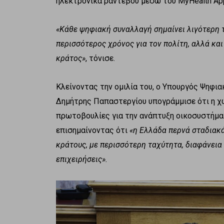
ηλεκτρονικά ραντεβού μέσω του MyHealth Ap
«Κάθε ψηφιακή συναλλαγή σημαίνει λιγότερη τ
περισσότερος χρόνος για τον πολίτη, αλλά κα
κράτος»
, τόνισε.
Κλείνοντας την ομιλία του, ο Υπουργός Ψηφι
Δημήτρης Παπαστεργίου υπογράμμισε ότι η χ
πρωτοβουλίες για την ανάπτυξη οικοσυστήμ
επισημαίνοντας ότι
«η Ελλάδα περνά σταδιακά
κράτους, με περισσότερη ταχύτητα, διαφάνεια 
επιχειρήσεις».