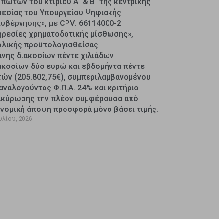
πωτών του κτιρίου Α΄ & Β΄ της κεντρικής
ρεσίας του Υπουργείου Ψηφιακής
κυβέρνησης», με CPV: 66114000-2
ηρεσίες χρηματοδοτικής μίσθωσης»,
ολικής προϋπολογισθείσας
άνης διακοσίων πέντε χιλιάδων
ακοσίων δύο ευρώ και εβδομήντα πέντε
τών (205.802,75€), συμπεριλαμβανομένου
αναλογούντος Φ.Π.Α. 24% και κριτήριο
ακύρωσης την πλέον συμφέρουσα από
ονομική άποψη προσφορά μόνο βάσει τιμής.
υλίου, 2026