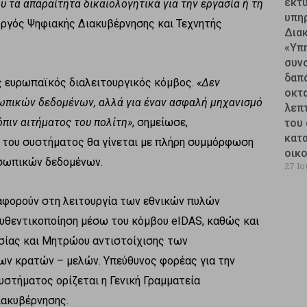
εκτυ
υ τα απαραίτητα δικαιολογητικά για την εργασία ή τη
υπη
ργός Ψηφιακής Διακυβέρνησης και Τεχνητής
Δια
«Υπ
συν
δαπ
ς ευρωπαϊκός διαλειτουργικός κόμβος.
«Δεν
οκτ
ωπικών δεδομένων, αλλά για έναν ασφαλή μηχανισμό
λεπ
πιν αιτήματος του πολίτη»
, σημείωσε,
του 
κατ
α του συστήματος θα γίνεται με πλήρη συμμόρφωση
οικ
σωπικών δεδομένων.
27 Ιο
 αφορούν στη λειτουργία των εθνικών πυλών
αυθεντικοποίηση μέσω του κόμβου eIDAS, καθώς και
σίας και Μητρώου αντιστοίχισης των
ν κρατών – μελών. Υπεύθυνος φορέας για την
υστήματος ορίζεται η Γενική Γραμματεία
ακυβέρνησης.