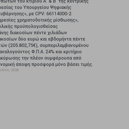
πωτών του κτιρίου Α΄ & Β΄ της κεντρικής
ρεσίας του Υπουργείου Ψηφιακής
κυβέρνησης», με CPV: 66114000-2
ηρεσίες χρηματοδοτικής μίσθωσης»,
ολικής προϋπολογισθείσας
άνης διακοσίων πέντε χιλιάδων
ακοσίων δύο ευρώ και εβδομήντα πέντε
τών (205.802,75€), συμπεριλαμβανομένου
αναλογούντος Φ.Π.Α. 24% και κριτήριο
ακύρωσης την πλέον συμφέρουσα από
ονομική άποψη προσφορά μόνο βάσει τιμής.
υλίου, 2026