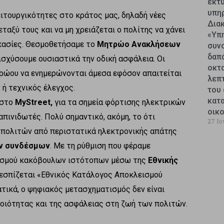
εκτυ
υπη
ιτουργικότητες στο κράτος μας, δηλαδή νέες
Δια
ταξύ τους και να μη χρειάζεται ο πολίτης να χάνει
«Υπ
ικασίες. Θεσμοθετήσαμε το
Μητρώο Ανακλήσεων
συν
δαπ
νισχύσουμε ουσιαστικά την οδική ασφάλεια. Οι
οκτ
ρώου να ενημερώνονται άμεσα εφόσον απαιτείται
λεπ
ή τεχνικός έλεγχος.
του 
κατ
 στο
MyStreet,
για τα σημεία φόρτισης ηλεκτρικών
οικ
πινιδωτές. Πολύ σημαντικό, ακόμη, το ότι
27 Ιο
ν πολιτών από περιστατικά ηλεκτρονικής απάτης
ν συνδέσμων
. Με τη ρύθμιση που φέραμε
λεισμού κακόβουλων ιστότοπων μέσω της
Εθνικής
θεσπίζεται «Εθνικός Κατάλογος Αποκλεισμού
ικά, ο ψηφιακός μετασχηματισμός δεν είναι
οιότητας και της ασφάλειας στη ζωή των πολιτών.