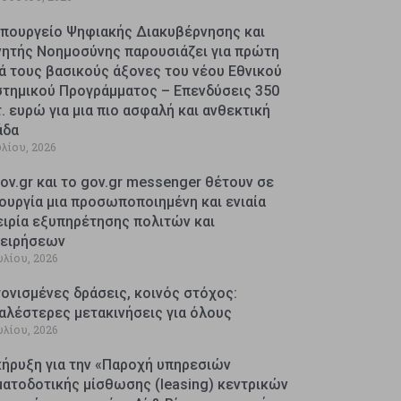
Υπουργείο Ψηφιακής Διακυβέρνησης και
νητής Νοημοσύνης παρουσιάζει για πρώτη
ά τους βασικούς άξονες του νέου Εθνικού
στημικού Προγράμματος – Επενδύσεις 350
. ευρώ για μια πιο ασφαλή και ανθεκτική
άδα
υλίου, 2026
ov.gr και το gov.gr messenger θέτουν σε
ουργία μια προσωποποιημένη και ενιαία
ειρία εξυπηρέτησης πολιτών και
χειρήσεων
υλίου, 2026
ονισμένες δράσεις, κοινός στόχος:
αλέστερες μετακινήσεις για όλους
υλίου, 2026
κήρυξη για την «Παροχή υπηρεσιών
ματοδοτικής μίσθωσης (leasing) κεντρικών