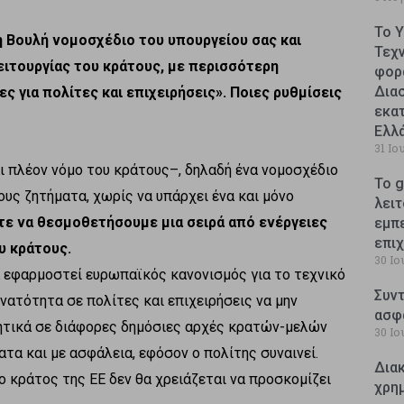
Το 
Βουλή νομοσχέδιο του υπουργείου σας και
Τεχ
ειτουργίας του κράτους, με περισσότερη
φορ
Δια
ς για πολίτες και επιχειρήσεις». Ποιες ρυθμίσεις
εκατ
Ελλ
31 Ιο
ι πλέον νόμο του κράτους–, δηλαδή ένα νομοσχέδιο
Το g
ους ζητήματα, χωρίς να υπάρχει ένα και μόνο
λειτ
ε να θεσμοθετήσουμε μια σειρά από ενέργειες
εμπ
επι
υ κράτους.
30 Ιο
α εφαρμοστεί ευρωπαϊκός κανονισμός για το τεχνικό
Συντ
υνατότητα σε πολίτες και επιχειρήσεις να μην
ασφ
γητικά σε διάφορες δημόσιες αρχές κρατών-μελών
30 Ιο
ατα και με ασφάλεια, εφόσον ο πολίτης συναινεί.
Δια
ο κράτος της ΕΕ δεν θα χρειάζεται να προσκομίζει
χρη