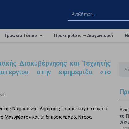
Γραφείο Τύπου
Προκηρύξεις – Διαγωνισμοί
Ν
ιακής Διακυβέρνησης και Τεχνητής
στεργίου στην εφημερίδα «το
Πρ
εις
χνητής Νοημοσύνης, Δημήτρης Παπαστεργίου έδωσε
Ξεκι
το Π
το Μανιφέστο» και τη δημοσιογράφο, Ντόρα
202
5 Αυ