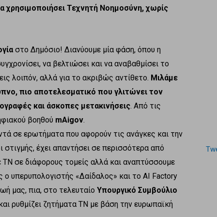
να χρησιμοποιήσει Τεχνητή Νοημοσύνη, χωρίς
ογία
στο Δημόσιο! Διανύουμε μία φάση, όπου η
υγχρονίσει, να βελτιώσει και να αναβαθμίσει το
εις λοιπόν, αλλά για το ακριβώς αντίθετο.
Μιλάμε
ξυπνο, πιο αποτελεσματικό που γλιτώνει τον
πογραφές και άσκοπες μετακινήσεις
. Από τις
ψηφιακού βοηθού
mAigov
.
αντά σε ερωτήματα που αφορούν τις ανάγκες και την
ι στιγμής, έχει απαντήσει σε περισσότερα από
Twe
 ΤΝ σε διάφορους τομείς αλλά και αναπτύσσουμε
 ο υπερυπολογιστής «Δαίδαλος» και το AI Factory
ζωή μας, πια, στο τελευταίο
Υπουργικό Συμβούλιο
και ρυθμίζει ζητήματα ΤΝ με βάση την ευρωπαϊκή