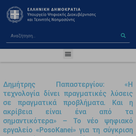
Δημήτρης Παπαστεργίου: «Η
τεχνολογία δίνει πραγματικές λύσεις
σε πραγματικά προβλήματα. Και η
ακρίβεια είναι ένα από τα
σημαντικότερα» – Το νέο ψηφιακό
εργαλείο «PosoKanei» για τη σύγκριση