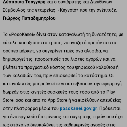
Δέσποινα Τσαγγάρη
και ο συνιδρυτής και Διευθύνων
Σύμβουλος της εταιρείας «Keyvoto» που την ανέπτυξε,
Γιώργος Παπαδημητρίου
.
Το «PosoKanei» δίνει στον καταναλωτή τη δυνατότητα, με
εύκολο και αξιόπιστο τρόπο, να αναζητά προϊόντα στα
σούπερ μάρκετ, να συγκρίνει τιμές ανά αλυσίδα, να
δημιουργεί τις προσωπικές του λίστες αγορών και να
βλέπει το πραγματικό κόστος του ψηφιακού καλαθιού ή
των καλαθιών του, πριν επισκεφθεί το κατάστημα. Οι
καταναλωτές μπορούν είτε να κατεβάσουν την εφαρμογή
δωρεάν στις κινητές συσκευές τους τόσο από το Play
Store, όσο και από το App Store ή να εισέλθουν απευθείας
στην πλατφόρμα μέσω του
posokanei.gov.gr
. Πρόκειται
για ένα εργαλείο διαφάνειας και σύγκρισης τιμών που έχει
ως στόχο να διευκολύνει τις καθημερινές αγορές στις