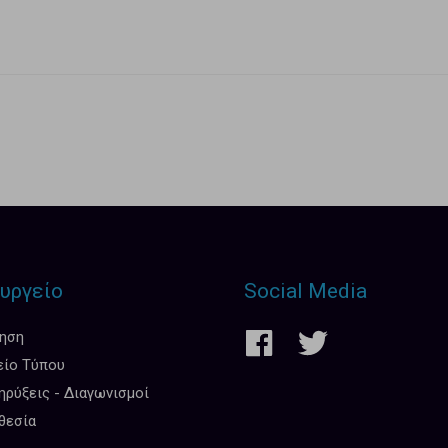
υργείο
Social Media
κηση
είο Τύπου
ρύξεις - Διαγωνισμοί
θεσία