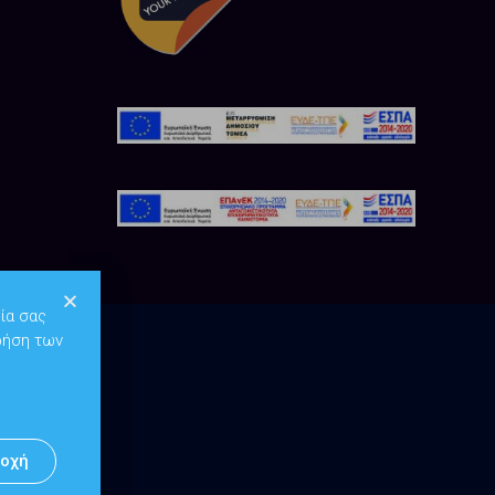
ία σας
ρήση των
οχή