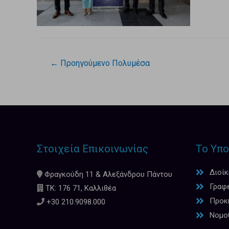
←
Προηγούμενο Πολυμέσα
Στοιχεία Επικοινωνίας
Το Υπο
Διοί
Φραγκούδη 11 & Αλεξάνδρου Πάντου
Γραφ
ΤΚ: 176 71, Καλλιθέα
Προκη
+30 210.9098.000
Νομο