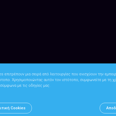
es επιτρέπουν μια σειρά από λειτουργίες που ενισχύουν την εμπειρ
ότοπο. Χρησιμοποιώντας αυτόν τον ιστότοπο, συμφωνείτε με τη χ
Copyright © 2026
Υπουργείο Ψηφιακής Διακυβέρνησης
 σύμφωνα με τις οδηγίες μας.
Υπεύθυνος DPO: Θανάσης Κοσμόπουλος | dpo@mindigital.gr
Αρχείο
ιτική Cookies
Αποδ
Πολιτική cookies