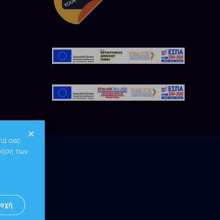
ία σας
ρήση των
οχή