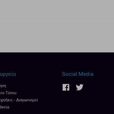
υργείο
Social Media
κηση
είο Τύπου
ρύξεις - Διαγωνισμοί
θεσία