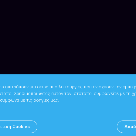
es επιτρέπουν μια σειρά από λειτουργίες που ενισχύουν την εμπειρ
ότοπο. Χρησιμοποιώντας αυτόν τον ιστότοπο, συμφωνείτε με τη χ
Copyright © 2026
Υπουργείο Ψηφιακής Διακυβέρνησης
 σύμφωνα με τις οδηγίες μας.
Υπεύθυνος DPO: Θανάσης Κοσμόπουλος | dpo@mindigital.gr
Αρχείο
ιτική Cookies
Αποδ
Πολιτική cookies