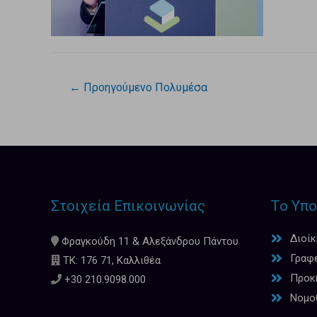
←
Προηγούμενο Πολυμέσα
Στοιχεία Επικοινωνίας
Το Υπο
Διοί
Φραγκούδη 11 & Αλεξάνδρου Πάντου
Γραφ
ΤΚ: 176 71, Καλλιθέα
Προκη
+30 210.9098.000
Νομο