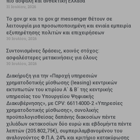
πιο ασφαλή και ανθεκτική Ελλάδα
31 Ιουλίου, 2026
Το gov.gr και το gov.gr messenger θέτουν σε
λειτουργία μια προσωποποιημένη και ενιαία εμπειρία
εξυπηρέτησης πολιτών και επιχειρήσεων
30 Ιουλίου, 2026
Συντονισμένες δράσεις, κοινός στόχος:
ασφαλέστερες μετακινήσεις για όλους
30 Ιουλίου, 2026
Διακήρυξη για την «Παροχή υπηρεσιών
χρηματοδοτικής μίσθωσης (leasing) κεντρικών
εκτυπωτών του κτιρίου Α΄ & Β΄ της κεντρικής
υπηρεσίας του Υπουργείου Ψηφιακής
Διακυβέρνησης», με CPV: 66114000-2 «Υπηρεσίες
χρηματοδοτικής μίσθωσης», συνολικής
προϋπολογισθείσας δαπάνης διακοσίων πέντε
χιλιάδων οκτακοσίων δύο ευρώ και εβδομήντα πέντε
λεπτών (205.802,75€), συμπεριλαμβανομένου του
αναλογούντος Φ.Π.Α. 24% και κριτήριο κατακύρωσης