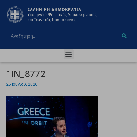
1IN_8772
26 Ιουνίου, 2026