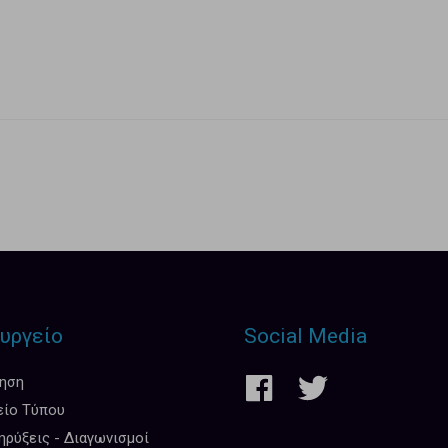
υργείο
Social Media
κηση
είο Τύπου
ρύξεις - Διαγωνισμοί