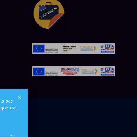
ία σας
ρήση των