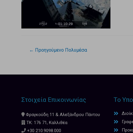
←
Προηγούμενο Πολυμέσα
Στοιχεία Επικοινωνίας
Το Υπο
Διοί
Φραγκούδη 11 & Αλεξάνδρου Πάντου
Γραφ
ΤΚ: 176 71, Καλλιθέα
Προκη
+30 210.9098.000