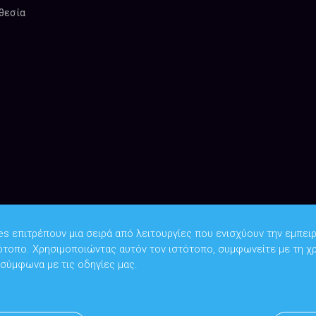
θεσία
es επιτρέπουν μια σειρά από λειτουργίες που ενισχύουν την εμπειρ
ότοπο. Χρησιμοποιώντας αυτόν τον ιστότοπο, συμφωνείτε με τη χ
Copyright © 2026
Υπουργείο Ψηφιακής Διακυβέρνησης
 σύμφωνα με τις οδηγίες μας.
Υπεύθυνος DPO: Θανάσης Κοσμόπουλος | dpo@mindigital.gr
Αρχείο