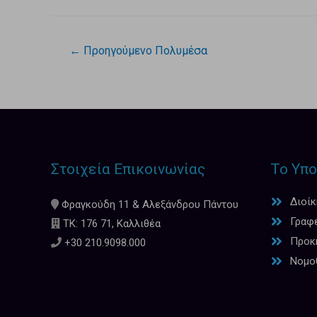
←
Προηγούμενο Πολυμέσα
Στοιχεία Επικοινωνίας
Το Υπο
Διοί
Φραγκούδη 11 & Αλεξάνδρου Πάντου
Γραφ
ΤΚ: 176 71, Καλλιθέα
Προκη
+30 210.9098.000
Νομο