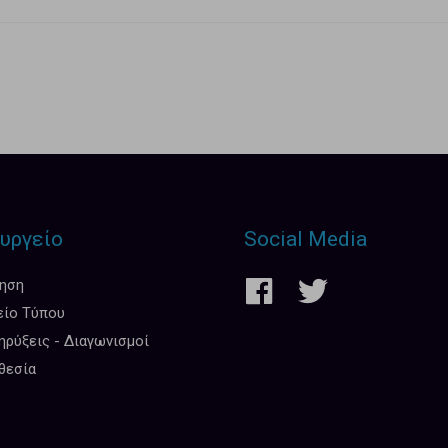
υργείο
Social Media
κηση
είο Τύπου
ρύξεις - Διαγωνισμοί
θεσία